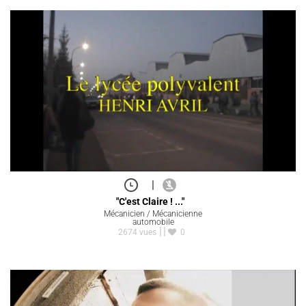
|
"C'est Claire ! ..."
Mécanicien / Mécanicienne
automobile
2674 vues
0