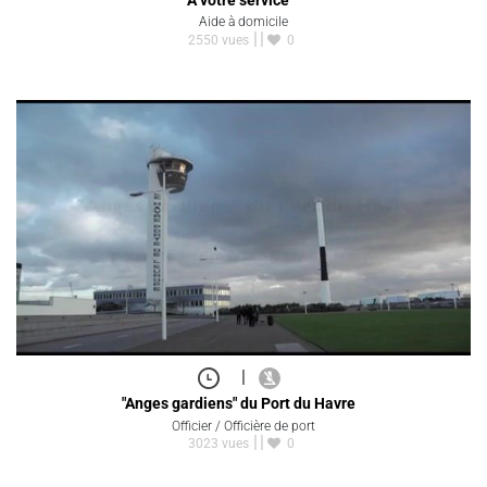
Aide à domicile
2550 vues
0
|
"Anges gardiens" du Port du Havre
Officier / Officière de port
3023 vues
0