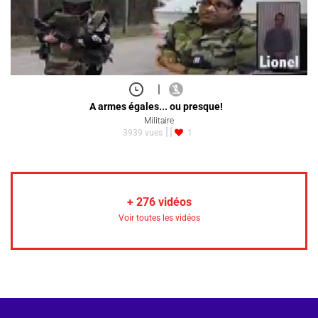
|
A armes égales... ou presque!
Militaire
3939 vues
1
+
276
vidéos
Voir toutes les vidéos