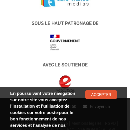
SOUS LE HAUT PATRONAGE DE
AVEC LE SOUTIEN DE
En poursuivant votre navigation
ACCEPTER
sur notre site vous acceptez
l’installation et l’utilisation de
CONTACT :
01 47 01 34 50
Envoyer un
cookies sur votre poste pour le
message
bon fonctionnement de nos
© EURO FRANCE MÉDIAS 2026
Mentions légales
RGPD
services et l'analyse de nos
Siret n°403 627 797 000 18
FAQ
VERSION BÊTA
API