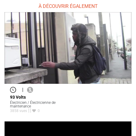
À DÉCOUVRIR ÉGALEMENT
|
93 Volts
Électricien / Électricienne de
maintenance
3858 vues
0