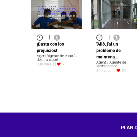
|
|
¡Basta con los
"Allô, j'ai un
prejuicios!
problème de
Agent/agente de contrôle
maintena…
des transport
Agent / Agente de
330 vues
7
Maintenance
369 vues
21
PLAN D