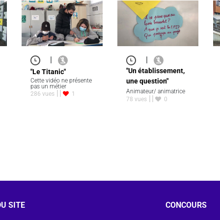
|
|
"Un établissement,
"Le Titanic"
Cette vidéo ne présente
une question"
pas un métier
Animateur/ animatrice
286 vues
1
78 vues
0
U SITE
CONCOURS