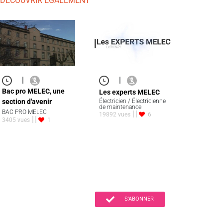
 DÉCOUVRIR ÉGALEMENT
|
|
Bac pro MELEC, une
Les experts MELEC
section d'avenir
Électricien / Électricienne
de maintenance
BAC PRO MELEC
19892 vues
6
3405 vues
1
S'ABONNER