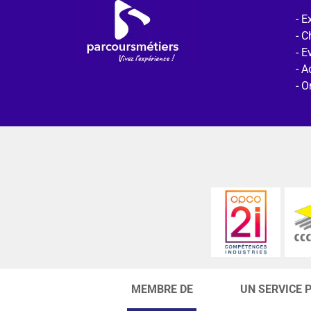
Ex
C
E
Ac
O
MEMBRE DE
UN SERVICE 