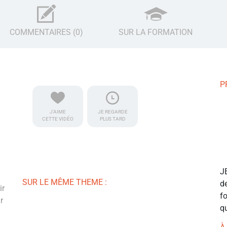
COMMENTAIRES (0)
SUR LA FORMATION
P
J'AIME
JE REGARDE
CETTE VIDÉO
PLUS TARD
J
SUR LE MÊME THEME :
de
ir
f
r
qu