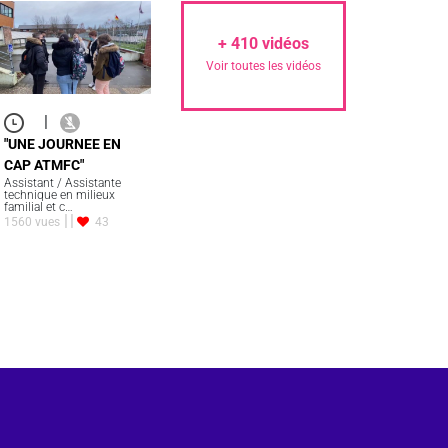
+
410
vidéos
Voir toutes les vidéos
|
"UNE JOURNEE EN
CAP ATMFC"
Assistant / Assistante
technique en milieux
familial et c…
1560 vues
43