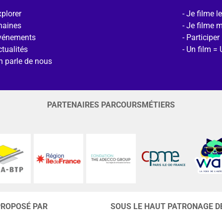
plorer
Je filme l
haines
Je filme 
vénements
Participer
tualités
Un film = 
n parle de nous
PARTENAIRES PARCOURSMÉTIERS
PROPOSÉ PAR
SOUS LE HAUT PATRONAGE D