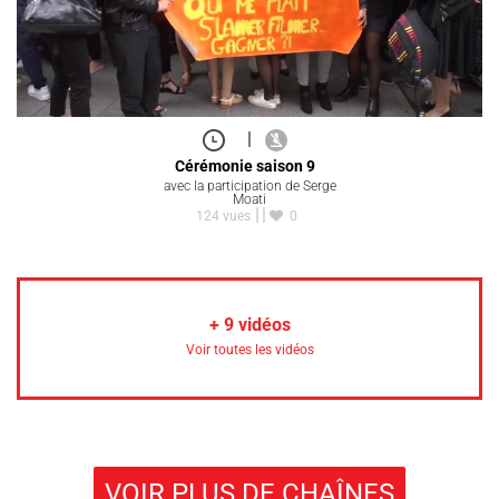
|
Cérémonie saison 9
avec la participation de Serge
Moati
124 vues
0
+
9
vidéos
Voir toutes les vidéos
VOIR PLUS DE CHAÎNES