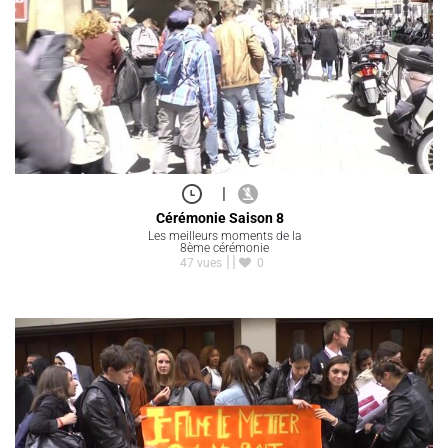
|
Cérémonie Saison 8
Les meilleurs moments de la
8ème cérémonie
47 vues
0