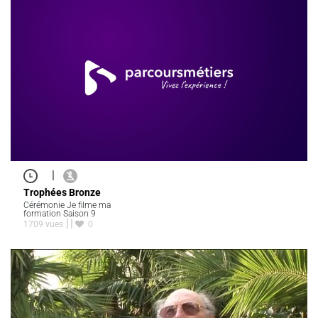
|
Trophées Bronze
Cérémonie Je filme ma
formation Saison 9
1709 vues
0