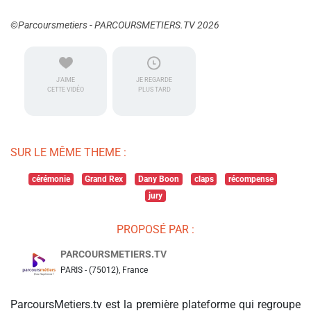
©Parcoursmetiers - PARCOURSMETIERS.TV 2026
J'AIME
JE REGARDE
CETTE VIDÉO
PLUS TARD
SUR LE MÊME THEME :
cérémonie
Grand Rex
Dany Boon
claps
récompense
jury
PROPOSÉ PAR :
PARCOURSMETIERS.TV
PARIS - (75012), France
ParcoursMetiers.tv est la première plateforme qui regroupe