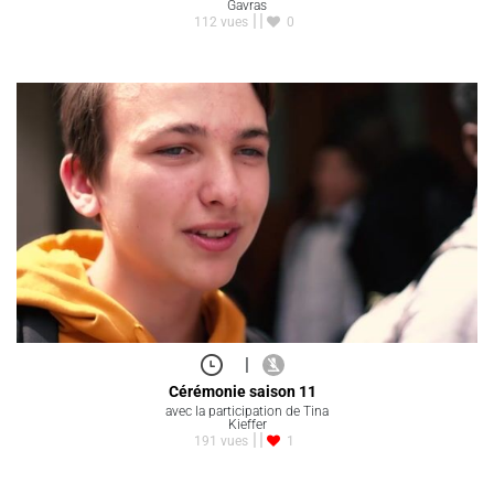
Gavras
112 vues
0
|
Cérémonie saison 11
avec la participation de Tina
Kieffer
191 vues
1