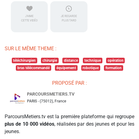
J'AIME
JE REGARDE
CETTE VIDÉO
PLUS TARD
SUR LE MÊME THEME :
téléchirurgien
chirurgie
distance
technique
opération
bras télécommandé
équipement
robotique
formation
PROPOSÉ PAR :
PARCOURSMETIERS.TV
PARIS - (75012), France
ParcoursMetiers.tv est la première plateforme qui regroupe
plus de 10 000 vidéos
, réalisées par des jeunes et pour les
jeunes.