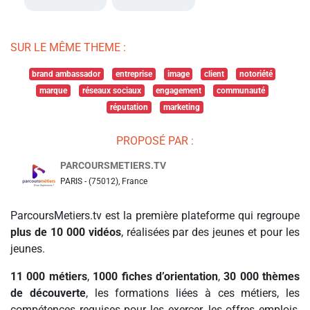
SUR LE MÊME THEME :
brand ambassador
entreprise
image
client
notoriété
marque
réseaux sociaux
engagement
communauté
réputation
marketing
PROPOSÉ PAR :
PARCOURSMETIERS.TV
PARIS - (75012), France
ParcoursMetiers.tv est la première plateforme qui regroupe
plus de 10 000 vidéos
, réalisées par des jeunes et pour les
jeunes.
11 000 métiers
,
1000 fiches d’orientation
,
30 000 thèmes
de découverte
, les formations liées à ces métiers, les
compétences requises pour les exercer, les offres emplois,