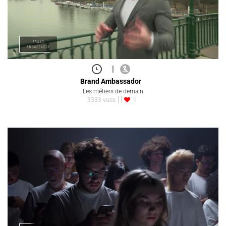
|
Brand Ambassador
Les métiers de demain
3333 vues
1