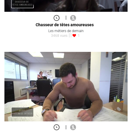
|
Chasseur de têtes amoureuses
Les métiers de demain
3468 vues
1
|