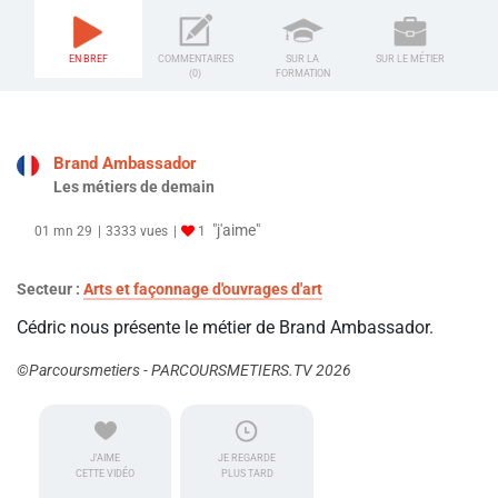
EN BREF
COMMENTAIRES
SUR LA
SUR LE MÉTIER
(0)
FORMATION
Brand Ambassador
Les métiers de demain
"j'aime"
01 mn 29
3333 vues
1
Secteur :
Arts et façonnage d'ouvrages d'art
Cédric nous présente le métier de Brand Ambassador.
©Parcoursmetiers - PARCOURSMETIERS.TV 2026
J'AIME
JE REGARDE
CETTE VIDÉO
PLUS TARD