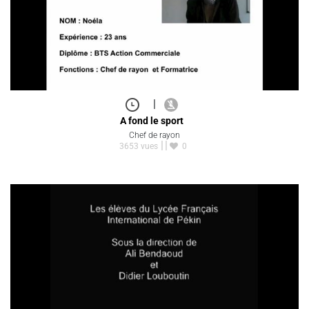
|
A fond le sport
Chef de rayon
3653 vues
0