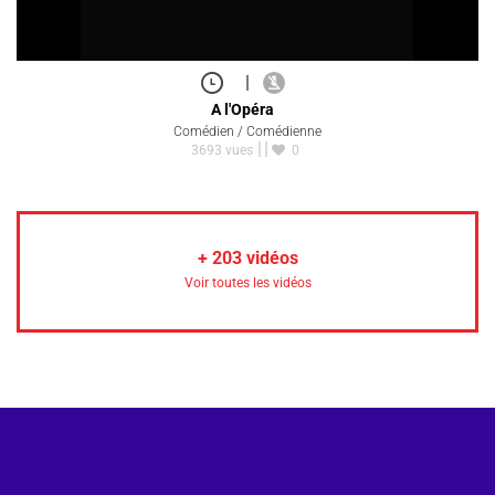
|
A l'Opéra
Comédien / Comédienne
3693 vues
0
+
203
vidéos
Voir toutes les vidéos