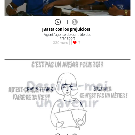
|
¡Basta con los prejuicios!
Agent/agente de contrôle des
transport
330 vues
7