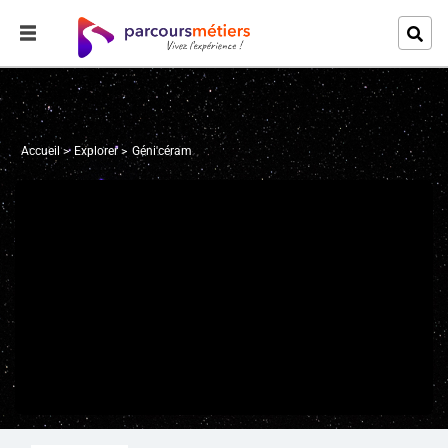
Accueil
Explorer
Géni'céram