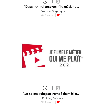
|
"Dessine-moi un avenir" le métier d…
Designer Graphique
478 vues
9
|
"Je ne me suis pas trompé de métier…
Policier/Policière
324 vues
4