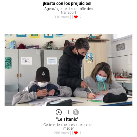
¡Basta con los prejuicios!
Agent/agente de contrôle des
transport
330 vues
7
|
"Le Titanic"
Cette vidéo ne présente pas un
métier
286 vues
1