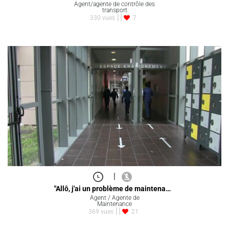
Agent/agente de contrôle des
transport
330 vues
7
|
"Allô, j'ai un problème de maintena…
Agent / Agente de
Maintenance
369 vues
21