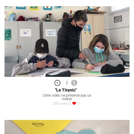
|
"Le Titanic"
Cette vidéo ne présente pas un
métier
286 vues
1