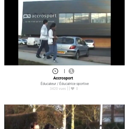
|
Accrosport
Éducateur / Éducatrice sportive
3420 vues
0