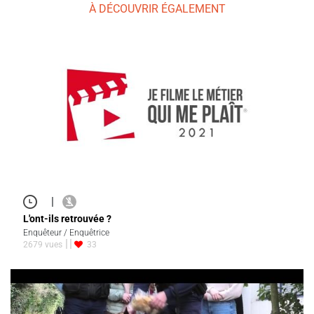
À DÉCOUVRIR ÉGALEMENT
|
L'ont-ils retrouvée ?
Enquêteur / Enquêtrice
2679 vues
33