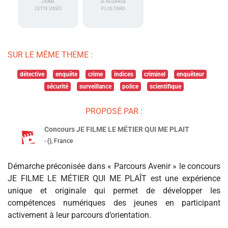
J'AIME
JE REGARDE
CETTE VIDÉO
PLUS TARD
SUR LE MÊME THEME :
détective
enquête
crime
indices
criminel
enquêteur
sécurité
surveillance
police
scientifique
PROPOSÉ PAR :
Concours JE FILME LE MÉTIER QUI ME PLAIT
- (), France
Démarche préconisée dans « Parcours Avenir » le concours
JE FILME LE MÉTIER QUI ME PLAÎT est une expérience
unique et originale qui permet de développer les
compétences numériques des jeunes en participant
activement à leur parcours d’orientation.