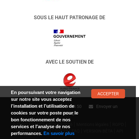
SOUS LE HAUT PATRONAGE DE
AVEC LE SOUTIEN DE
En poursuivant votre navigation
ACCEPTER
sur notre site vous acceptez
l’installation et l’utilisation de
CONTACT :
01 47 01 34 50
Envoyer un
cookies sur votre poste pour le
message
bon fonctionnement de nos
© EURO FRANCE MÉDIAS 2026
Mentions légales
RGPD
services et l'analyse de nos
Siret n°403 627 797 000 18
FAQ
VERSION BÊTA
API
performances.
En savoir plus