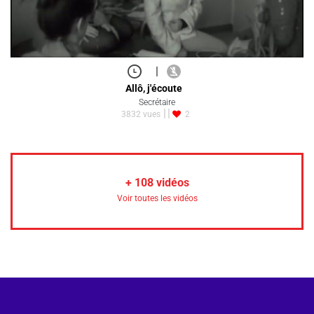
|
Allô, j'écoute
Secrétaire
3832 vues
2
+
108
vidéos
Voir toutes les vidéos