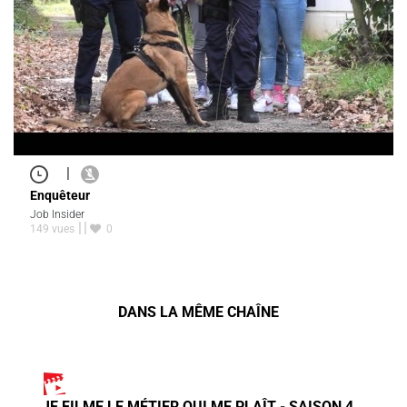
|
Enquêteur
Job Insider
149 vues
0
DANS LA MÊME CHAÎNE
JE FILME LE MÉTIER QUI ME PLAÎT - SAISON 4