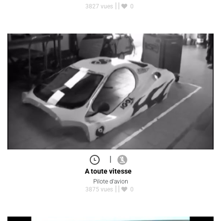
3827 vues
0
|
A toute vitesse
Pilote d'avion
3875 vues
0