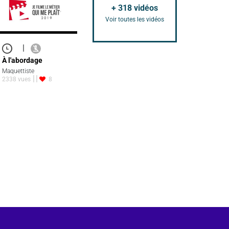
+
318
vidéos
Voir toutes les vidéos
|
À l'abordage
Maquettiste
2338 vues
8