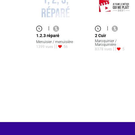
|
|
1.2.3 réparé
2 Cuir
Maroquinier /
Menuisier / menuisière
Maroquinière
1399 vues
56
8378 vues
5