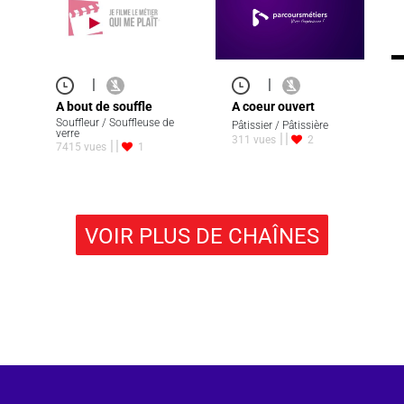
|
|
A coeur ouvert
A bout de souffle
Souffleur / Souffleuse de
Pâtissier / Pâtissière
verre
311 vues
2
7415 vues
1
VOIR PLUS DE CHAÎNES