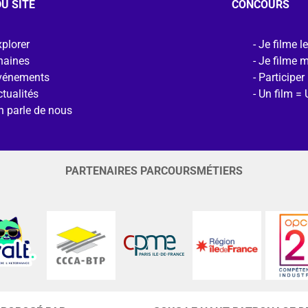
U SITE
CONCOURS
plorer
Je filme l
haines
Je filme 
vénements
Participer
tualités
Un film = 
n parle de nous
PARTENAIRES PARCOURSMÉTIERS