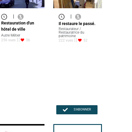
|
|
Restauration d'un
Il restaure le passé.
hôtel de ville
Restaurateur /
Restauratrice du
Autre Métier
patrimoine
256 vues
36
222 vues
52
S'ABONNER