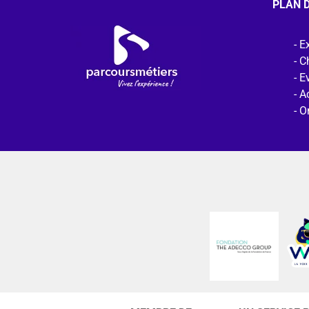
PLAN D
Ex
C
E
Ac
O