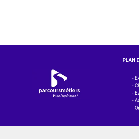
PLAN D
Ex
C
E
Ac
O