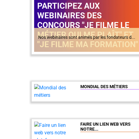
PARTICIPEZ AUX
WEBINAIRES DES
CONCOURS "JE FILME LE
MÉTIER QUI ME PLAÎT" ET
Nos webinaires sont animés par les fondateurs d...
"JE FILME MA FORMATION" 
MONDIAL DES MÉTIERS
FAIRE UN LIEN WEB VERS
NOTRE...