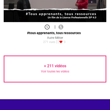
|
#tous apprenants, tous ressources
Autre Métier
271 vues
3
+
211
vidéos
Voir toutes les vidéos