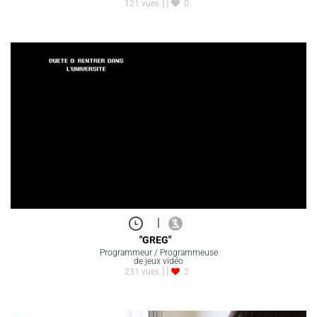
121 vues
0
|
"GREG"
Programmeur / Programmeuse
de jeux vidéo
231 vues
2