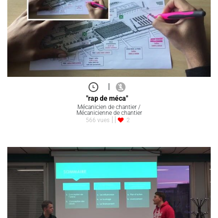
|
"rap de méca"
Mécanicien de chantier /
Mécanicienne de chantier
566 vues
2