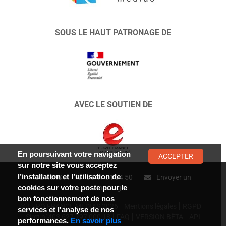
SOUS LE HAUT PATRONAGE DE
AVEC LE SOUTIEN DE
En poursuivant votre navigation
ACCEPTER
sur notre site vous acceptez
l’installation et l’utilisation de
CONTACT :
01 47 01 34 50
Envoyer un
cookies sur votre poste pour le
message
bon fonctionnement de nos
© EURO FRANCE MÉDIAS 2026
Mentions légales
RGPD
services et l'analyse de nos
Siret n°403 627 797 000 18
FAQ
VERSION BÊTA
API
performances.
En savoir plus