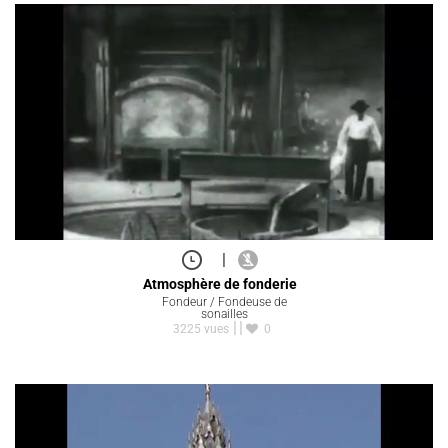
|
Atmosphère de fonderie
Fondeur / Fondeuse de
sonailles
3225 vues
0