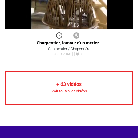
|
Charpentier, l'amour d'un métier
Charpentier / Chapentière
3013 vues
0
+
63
vidéos
Voir toutes les vidéos