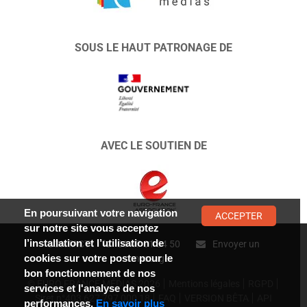
SOUS LE HAUT PATRONAGE DE
AVEC LE SOUTIEN DE
En poursuivant votre navigation
ACCEPTER
sur notre site vous acceptez
l’installation et l’utilisation de
CONTACT :
01 47 01 34 50
Envoyer un
cookies sur votre poste pour le
message
bon fonctionnement de nos
© EURO FRANCE MÉDIAS 2026
Mentions légales
RGPD
services et l'analyse de nos
Siret n°403 627 797 000 18
FAQ
VERSION BÊTA
API
performances.
En savoir plus