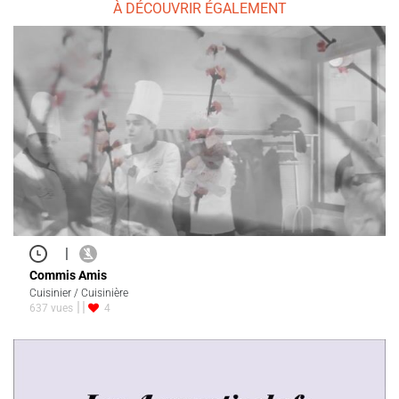
À DÉCOUVRIR ÉGALEMENT
|
Commis Amis
Cuisinier / Cuisinière
637 vues
4