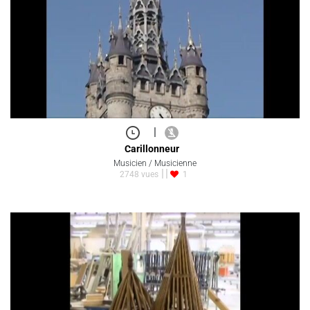
|
Carillonneur
Musicien / Musicienne
2748 vues
1