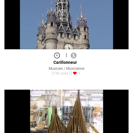
|
Carillonneur
Musicien / Musicienne
2748 vues
1