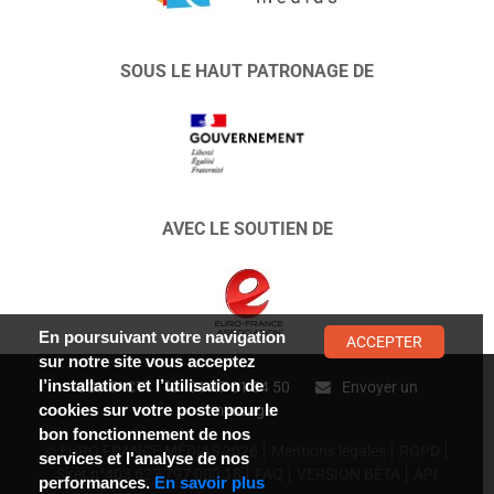
SOUS LE HAUT PATRONAGE DE
AVEC LE SOUTIEN DE
En poursuivant votre navigation
ACCEPTER
sur notre site vous acceptez
l’installation et l’utilisation de
CONTACT :
01 47 01 34 50
Envoyer un
cookies sur votre poste pour le
message
bon fonctionnement de nos
© EURO FRANCE MÉDIAS 2026
Mentions légales
RGPD
services et l'analyse de nos
Siret n°403 627 797 000 18
FAQ
VERSION BÊTA
API
performances.
En savoir plus