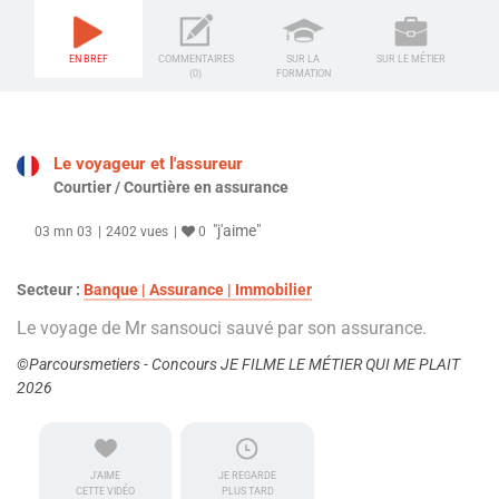
EN BREF
COMMENTAIRES
SUR LA
SUR LE MÉTIER
(0)
FORMATION
Le voyageur et l'assureur
Courtier / Courtière en assurance
"j'aime"
03 mn 03
2402 vues
0
Secteur :
Banque | Assurance | Immobilier
Le voyage de Mr sansouci sauvé par son assurance.
©Parcoursmetiers - Concours JE FILME LE MÉTIER QUI ME PLAIT
2026
J'AIME
JE REGARDE
CETTE VIDÉO
PLUS TARD