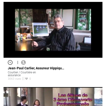
|
Jean-Paul Carlier, Assureur Hippiqu…
Courtier / Courtière en
assurance
3063 vues
0