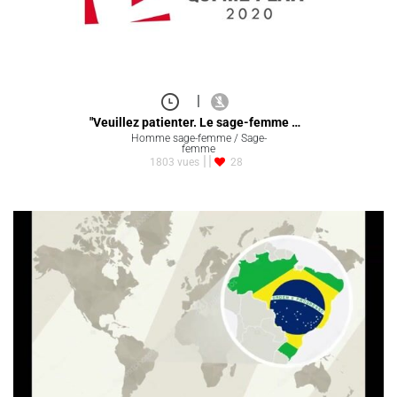
|
"Veuillez patienter. Le sage-femme …
Homme sage-femme / Sage-
femme
1803 vues
28