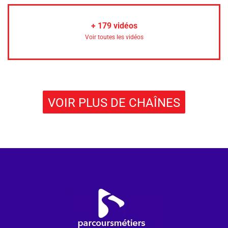
+
179
vidéos
Voir toutes les vidéos
VOIR PLUS DE CHAÎNES