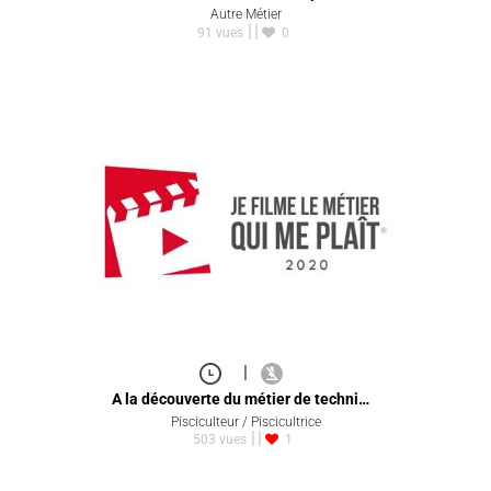
Autre Métier
91 vues
0
|
A la découverte du métier de techni…
Pisciculteur / Piscicultrice
503 vues
1