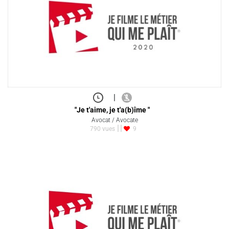
|
"Je t'aime, je t'a(b)îme "
Avocat / Avocate
790 vues
9