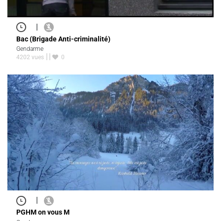
|
Bac (Brigade Anti-criminalité)
Gendarme
4202 vues
0
|
PGHM on vous M