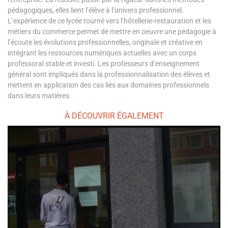
pédagogiques, elles lient l’élève à l’univers professionnel.
L’expérience de ce lycée tourné vers l’hôtellerie-restauration et les
métiers du commerce permet de mettre en oeuvre une pédagogie à
l’écoute les évolutions professionnelles, originale et créative en
intégrant les ressources numériques actuelles avec un corps
professoral stable et investi. Les professeurs d’enseignement
général sont impliqués dans la professionnalisation des élèves et
mettent en application des cas liés aux domaines professionnels
dans leurs matières.
À DÉCOUVRIR ÉGALEMENT