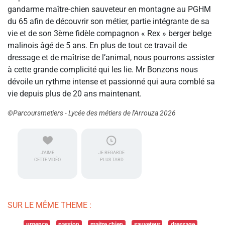
gandarme maître-chien sauveteur en montagne au PGHM
du 65 afin de découvrir son métier, partie intégrante de sa
vie et de son 3ème fidèle compagnon « Rex » berger belge
malinois âgé de 5 ans. En plus de tout ce travail de
dressage et de maîtrise de l’animal, nous pourrons assister
à cette grande complicité qui les lie. Mr Bonzons nous
dévoile un rythme intense et passionné qui aura comblé sa
vie depuis plus de 20 ans maintenant.
©Parcoursmetiers - Lycée des métiers de l'Arrouza 2026
J'AIME
JE REGARDE
CETTE VIDÉO
PLUS TARD
SUR LE MÊME THEME :
urgence
passion
maitre chien
sauveteur
dressage