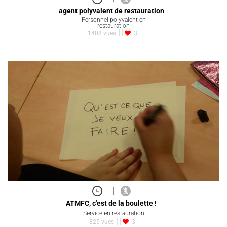
agent polyvalent de restauration
Personnel polyvalent en
restauration
1408 vues
3
|
ATMFC, c'est de la boulette !
Service en restauration
825 vues
3