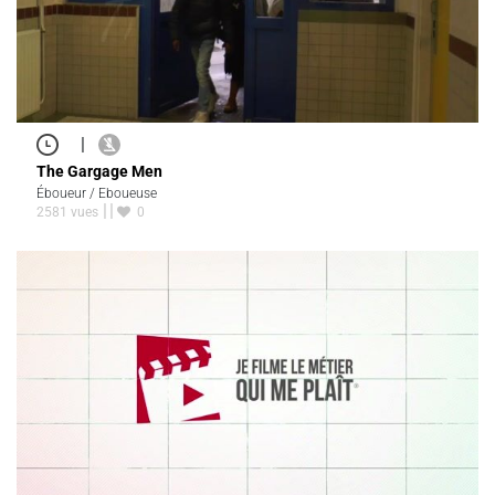
|
The Gargage Men
Éboueur / Eboueuse
2581 vues
0