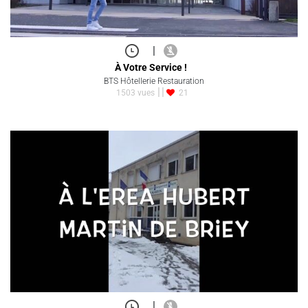
|
À Votre Service !
BTS Hôtellerie Restauration
1503 vues
21
|