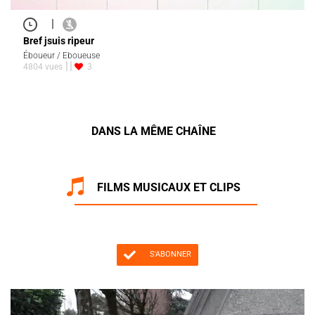
|
Bref jsuis ripeur
Éboueur / Eboueuse
4804 vues
3
DANS LA MÊME CHAÎNE
FILMS MUSICAUX ET CLIPS
S'ABONNER