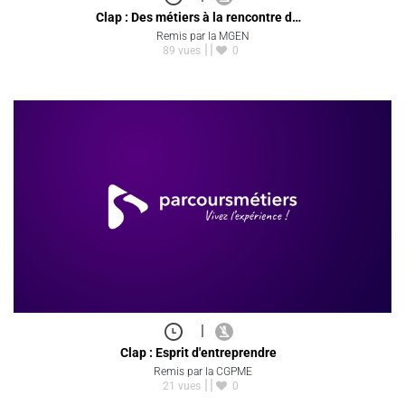
Clap : Des métiers à la rencontre d…
Remis par la MGEN
89 vues
0
|
Clap : Esprit d'entreprendre
Remis par la CGPME
21 vues
0