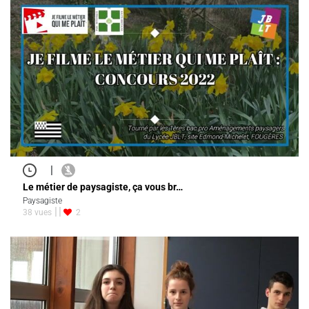
|
Le métier de paysagiste, ça vous br…
Paysagiste
38 vues
2