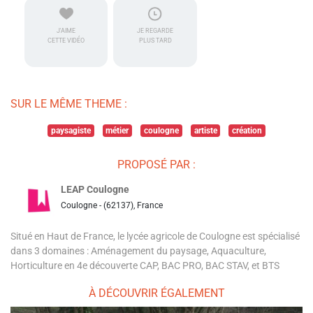
J'AIME
JE REGARDE
CETTE VIDÉO
PLUS TARD
SUR LE MÊME THEME :
paysagiste
métier
coulogne
artiste
création
PROPOSÉ PAR :
LEAP Coulogne
Coulogne - (62137), France
Situé en Haut de France, le lycée agricole de Coulogne est spécialisé
dans 3 domaines : Aménagement du paysage, Aquaculture,
Horticulture en 4e découverte CAP, BAC PRO, BAC STAV, et BTS
À DÉCOUVRIR ÉGALEMENT