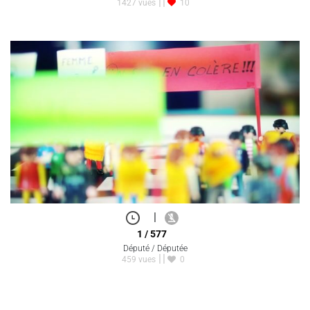
1427 vues
10
|
1 / 577
Député / Députée
459 vues
0