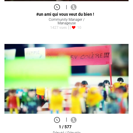
|
#un ami qui vous veut du bien !
Community Manager /
Manageuse
1427 vues
10
|
1 / 577
Député / Députée