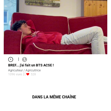
|
BREF... j'ai fait un BTS ACSE !
Agriculteur / Agricultrice
1096 vues
528
DANS LA MÊME CHAÎNE