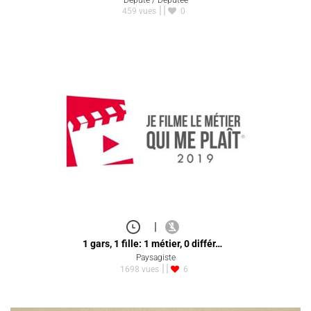
459 vues
0
|
1 gars, 1 fille: 1 métier, 0 différ…
Paysagiste
1698 vues
6