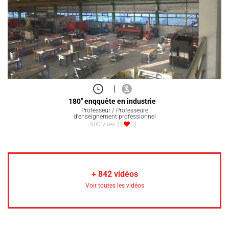
|
180'' enqquête en industrie
Professeur / Professeure
d'enseignement professionnel
500 vues
3
+
842
vidéos
Voir toutes les vidéos