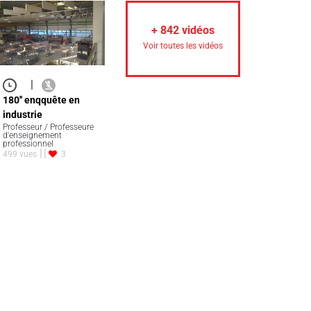
+
842
vidéos
Voir toutes les vidéos
|
180'' enqquête en
industrie
Professeur / Professeure
d'enseignement
professionnel
499 vues
3