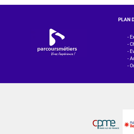
PLAN D
Ex
C
E
Ac
O