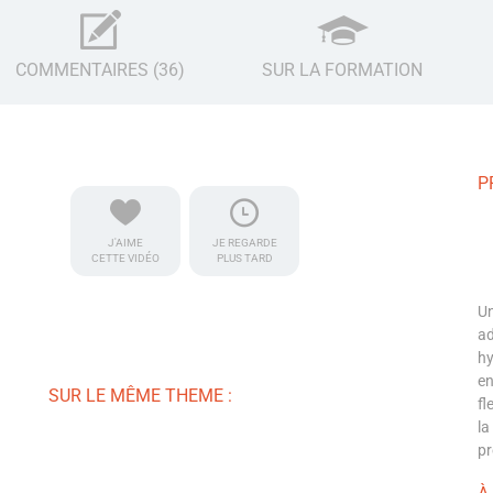
COMMENTAIRES (36)
SUR LA FORMATION
P
J'AIME
JE REGARDE
CETTE VIDÉO
PLUS TARD
Un
ad
hy
en
SUR LE MÊME THEME :
fl
la
pr