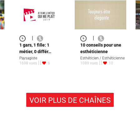
|
|
1 gars, 1 fille: 1
10 conseils pour une
métier, 0 différ…
esthéticienne
Paysagiste
Esthéticien / Esthéticienne
1698 vues
6
1089 vues
10
VOIR PLUS DE CHAÎNES