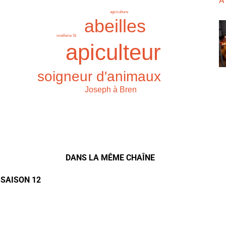
À
agriculture
abeilles
miellerie St
apiculteur
soigneur d'animaux
Joseph à Bren
DANS LA MÊME CHAÎNE
 SAISON 12