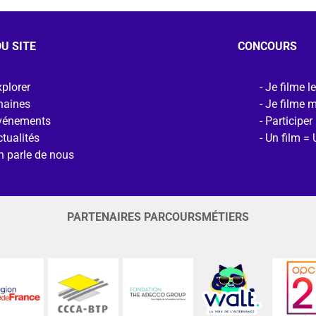
U SITE
CONCOURS
plorer
Je filme l
haines
Je filme 
vénements
Participer
tualités
Un film = 
n parle de nous
PARTENAIRES PARCOURSMÉTIERS