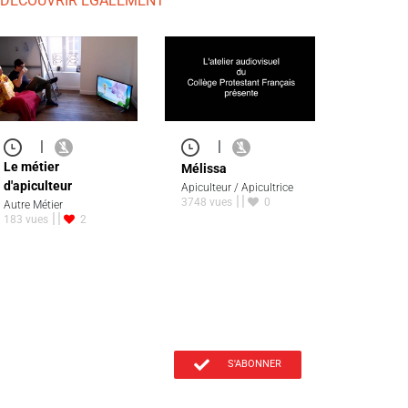
 DÉCOUVRIR ÉGALEMENT
|
|
Le métier
Mélissa
d'apiculteur
Apiculteur / Apicultrice
3748 vues
0
Autre Métier
183 vues
2
S'ABONNER