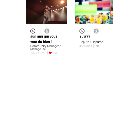
|
|
#un ami qui vous
1 / 577
veut du bien !
Député / Députée
Community Manager /
459 vues
0
Manageuse
1427 vues
10