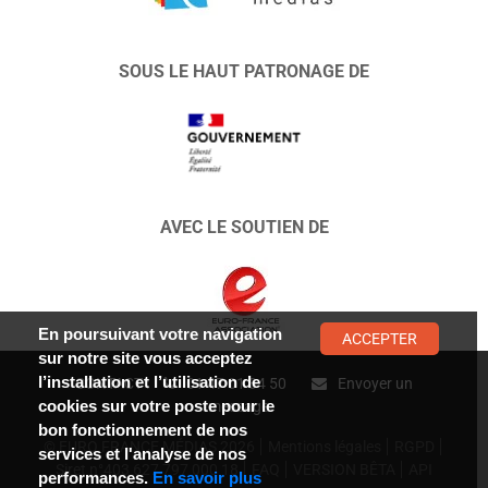
SOUS LE HAUT PATRONAGE DE
AVEC LE SOUTIEN DE
En poursuivant votre navigation
ACCEPTER
sur notre site vous acceptez
l’installation et l’utilisation de
CONTACT :
01 47 01 34 50
Envoyer un
cookies sur votre poste pour le
message
bon fonctionnement de nos
© EURO FRANCE MÉDIAS 2026
Mentions légales
RGPD
services et l'analyse de nos
Siret n°403 627 797 000 18
FAQ
VERSION BÊTA
API
performances.
En savoir plus