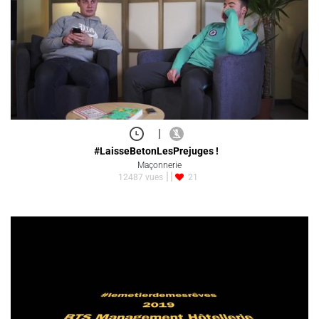
|
#LaisseBetonLesPrejuges !
Maçonnerie
12487 vues
21