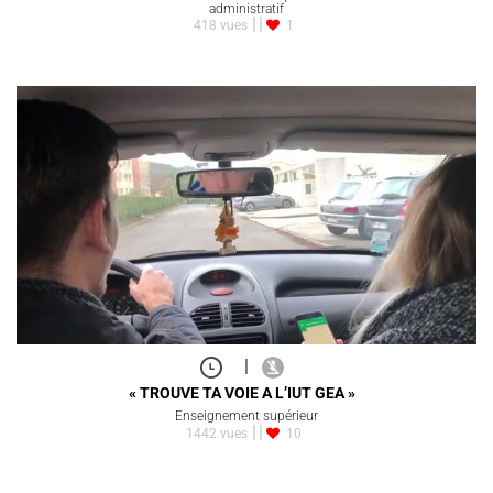
administratif
418 vues
1
|
« TROUVE TA VOIE A L’IUT GEA »
Enseignement supérieur
1442 vues
10