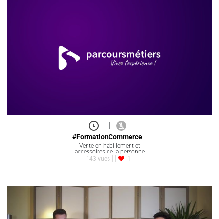
|
#FormationCommerce
Vente en habillement et
accessoires de la personne
143 vues
1