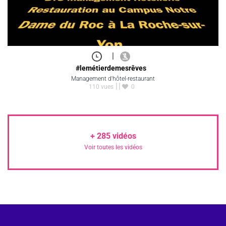
|
#lemétierdemesrêves
Management d'hôtel-restaurant
110 vues
0
+
285
vidéos
Voir toutes les vidéos