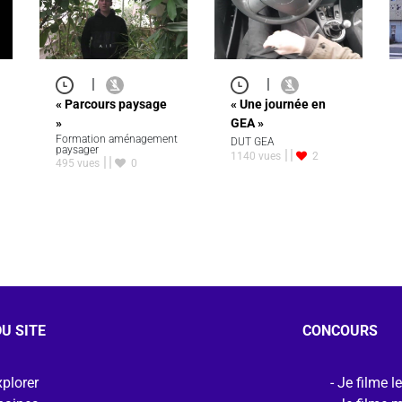
|
|
« Parcours paysage
« Une journée en
»
GEA »
Formation aménagement
DUT GEA
paysager
1140 vues
2
495 vues
0
U SITE
CONCOURS
plorer
Je filme l