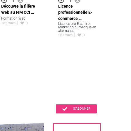
Découvre la filière
Licence
Web au FIM CCI …
professionnelle E-
commerce …
Formation Web
165 vues
0
Licence pro E-com et
Marketing numérique en
alternance
287 vues
0
S'ABONNER