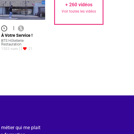
+
260
vidéos
Voir toutes les vidéos
|
À Votre Service !
BTS Hôtellerie
Restauration
1503 vues
21
e métier qui me plait