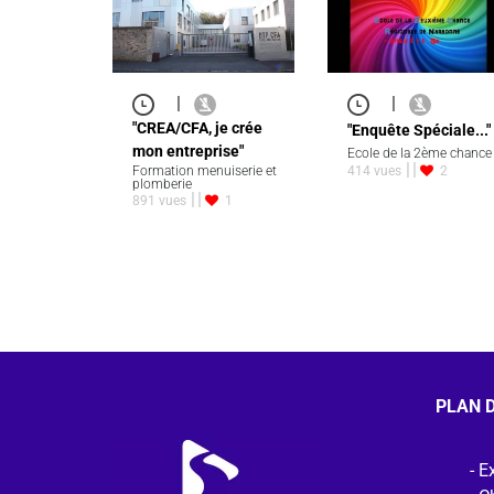
|
|
"CREA/CFA, je crée
"Enquête Spéciale..."
mon entreprise"
Ecole de la 2ème chance
Formation menuiserie et
414 vues
2
plomberie
891 vues
1
PLAN D
Ex