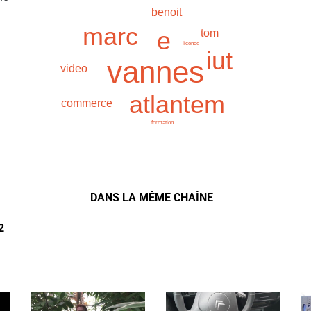
benoit
marc
e
tom
licence
iut
vannes
video
atlantem
commerce
formation
DANS LA MÊME CHAÎNE
2