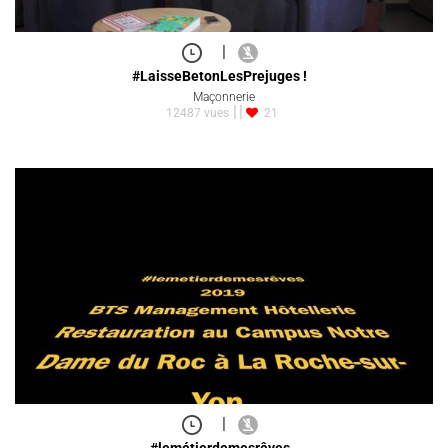
|
#LaisseBetonLesPrejuges !
Maçonnerie
12487 vues
21
|
#lemétierdemesrêves