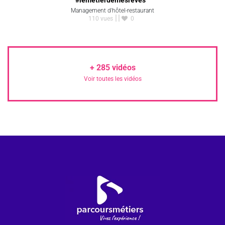
Management d'hôtel-restaurant
110 vues
0
+
285
vidéos
Voir toutes les vidéos