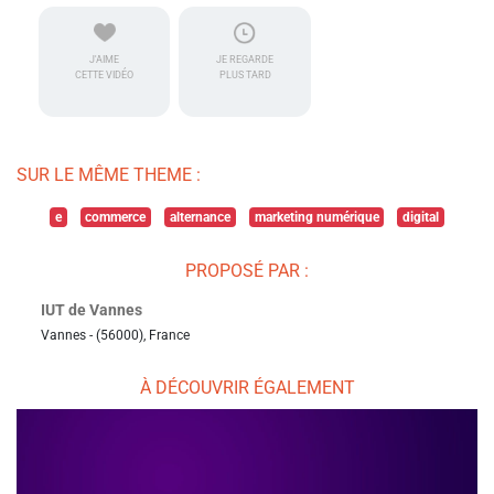
J'AIME
JE REGARDE
CETTE VIDÉO
PLUS TARD
SUR LE MÊME THEME :
e
commerce
alternance
marketing numérique
digital
PROPOSÉ PAR :
IUT de Vannes
Vannes - (56000), France
À DÉCOUVRIR ÉGALEMENT