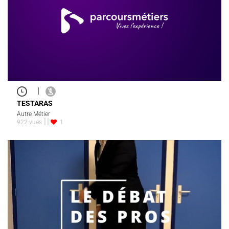
|
TESTARAS
Autre Métier
922 vues
1