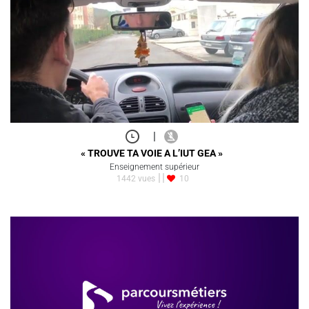
|
« TROUVE TA VOIE A L’IUT GEA »
Enseignement supérieur
1442 vues
10