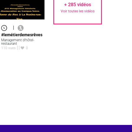
+
285
vidéos
Voir toutes les vidéos
|
#lemétierdemesrêves
Management d'hôtel-
restaurant
110 vues
0