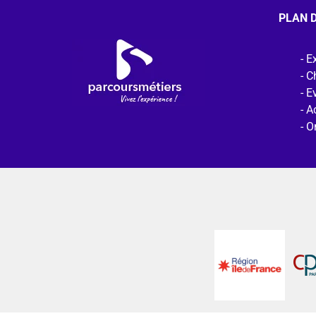
PLAN D
Ex
C
E
Ac
O