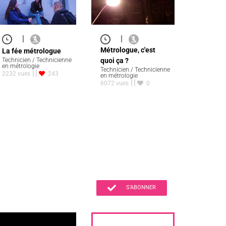
|
|
Métrologue, c'est
La fée métrologue
Technicien / Technicienne
quoi ça ?
en métrologie
Technicien / Technicienne
2232 vues
243
en métrologie
6072 vues
0
S'ABONNER