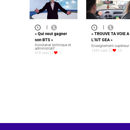
|
|
« Qui veut gagner
« TROUVE TA VOIE A
son BTS »
L’IUT GEA »
Assistanat technique et
Enseignement supérieur
administratif
1442 vues
10
418 vues
1