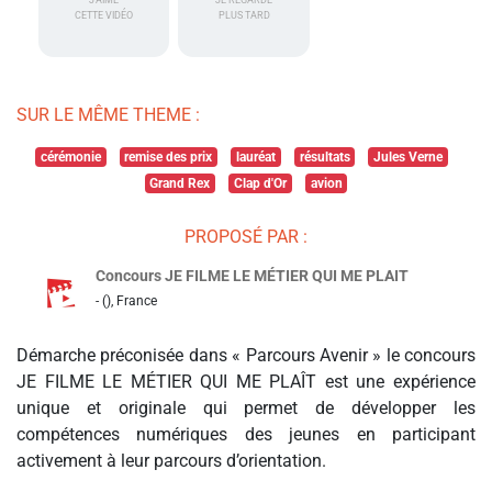
J'AIME
JE REGARDE
CETTE VIDÉO
PLUS TARD
SUR LE MÊME THEME :
cérémonie
remise des prix
lauréat
résultats
Jules Verne
Grand Rex
Clap d'Or
avion
PROPOSÉ PAR :
Concours JE FILME LE MÉTIER QUI ME PLAIT
- (), France
Démarche préconisée dans « Parcours Avenir » le concours
JE FILME LE MÉTIER QUI ME PLAÎT est une expérience
unique et originale qui permet de développer les
compétences numériques des jeunes en participant
activement à leur parcours d’orientation.