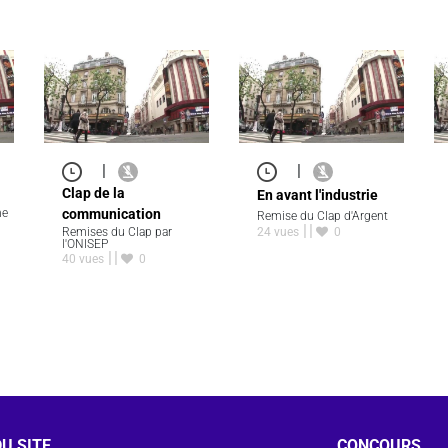
|
|
Clap de la
En avant l'industrie
ne
communication
Remise du Clap d'Argent
Remises du Clap par
24 vues
0
l'ONISEP
40 vues
0
U SITE
CONCOURS