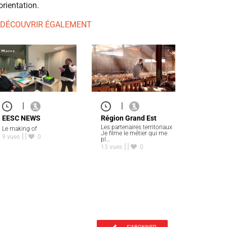
orientation.
 DÉCOUVRIR ÉGALEMENT
|
|
EESC NEWS
Région Grand Est
Les partenaires territoriaux
Le making of
Je filme le métier qui me
9 vues
0
pl…
13 vues
0