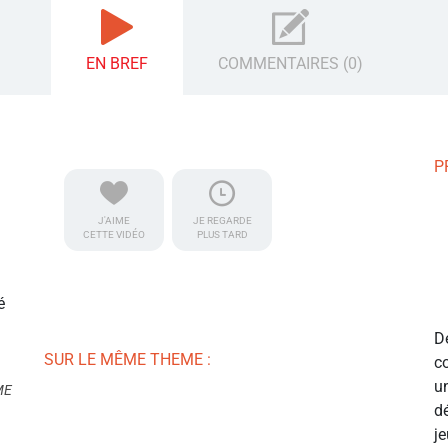
EN BREF
COMMENTAIRES (0)
P
J'AIME
JE REGARDE
CETTE VIDÉO
PLUS TARD
é
D
SUR LE MÊME THEME :
c
u
ME
d
j