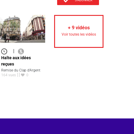
S'ABONNER
+
9
vidéos
Voir toutes les vidéos
|
Halte aux idées
reçues
Remise du Clap d'Argent
164 vues
0