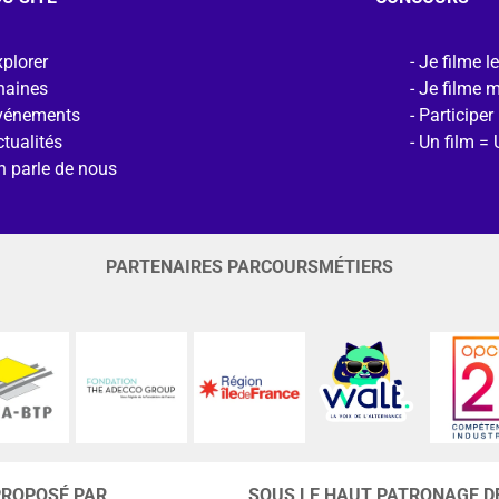
plorer
Je filme l
haines
Je filme 
vénements
Participer
tualités
Un film = 
n parle de nous
PARTENAIRES PARCOURSMÉTIERS
PROPOSÉ PAR
SOUS LE HAUT PATRONAGE D