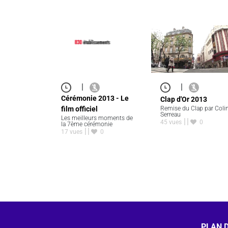
|
|
Cérémonie 2013 - Le
Clap d'Or 2013
film officiel
Remise du Clap par Coli
Serreau
Les meilleurs moments de
45 vues
0
la 7ème cérémonie
17 vues
0
PLAN D