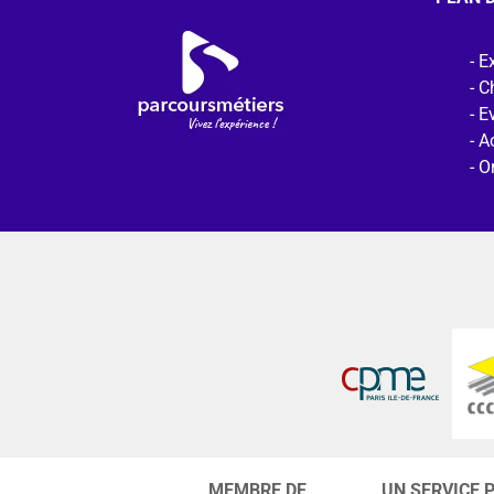
Ex
C
E
Ac
O
MEMBRE DE
UN SERVICE 