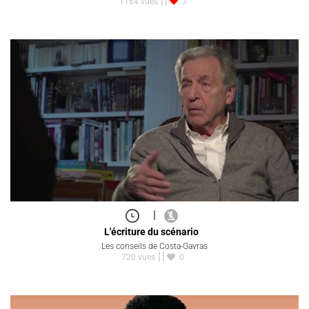
1164 vues
3
|
L'écriture du scénario
Les conseils de Costa-Gavras
720 vues
0