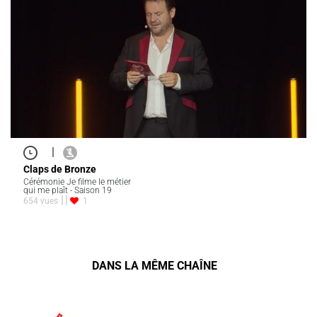
|
Claps de Bronze
Cérémonie Je filme le métier
qui me plaît - Saison 19
654 vues
1
DANS LA MÊME CHAÎNE