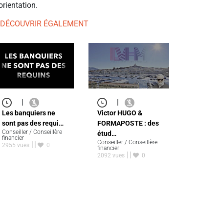
orientation.
 DÉCOUVRIR ÉGALEMENT
|
|
Les banquiers ne
Victor HUGO &
sont pas des requi…
FORMAPOSTE : des
Conseiller / Conseillère
étud…
financier
Conseiller / Conseillère
2955 vues
0
financier
2092 vues
0