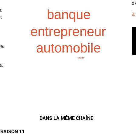
d’
banque
n;
À
t
entrepreneur
automobile
e,
circuit
ME
DANS LA MÊME CHAÎNE
 SAISON 11