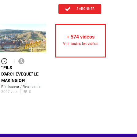
S'ABONNER
+
574
vidéos
Voir toutes les vidéos
|
" FILS
D'ARCHEVEQUE" LE
MAKING OF!
Réalisateur / Réalisatrice
3007 vues
0