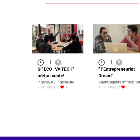
|
|
Si" ECO -VA TECH"
" l' Entrepreneuriat
m'était conté!…
Dream"
Ingénieur / Ingénieure
Agent/agente immobilie
2395 vues
6
4157 vues
2