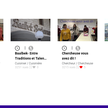
|
|
Baalbek- Entre
Chercheuse vous
Traditions et Talen…
avez dit !
r
Cuisinier / Cuisinière
Chercheur / Chercheuse
3251 vues
0
3215 vues
5