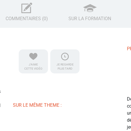
COMMENTAIRES (0)
SUR LA FORMATION
P
J'AIME
JE REGARDE
CETTE VIDÉO
PLUS TARD
s
D
SUR LE MÊME THEME :
l
c
u
d
j