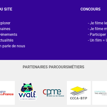
U SITE
CONCOURS
plorer
Je filme l
haines
Je filme 
vénements
Participer
tualités
Un film = 
n parle de nous
PARTENAIRES PARCOURSMÉTIERS