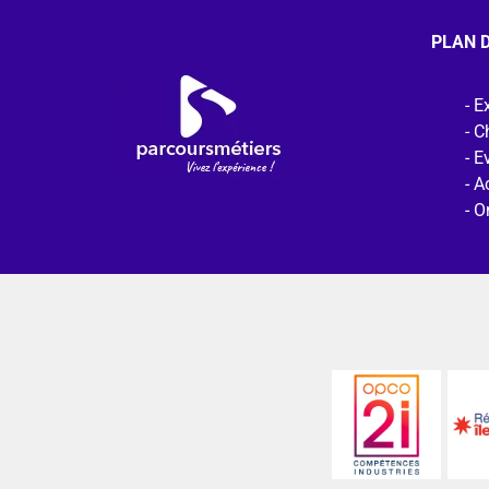
PLAN D
Ex
C
E
Ac
O