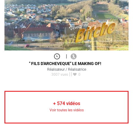
|
" FILS D'ARCHEVEQUE" LE MAKING OF!
Réalisateur / Réalisatrice
3007 vues
0
+
574
vidéos
Voir toutes les vidéos