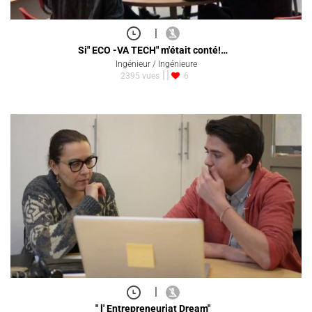
|
Si" ECO -VA TECH" m'était conté!…
Ingénieur / Ingénieure
2395 vues
6
|
" l' Entrepreneuriat Dream"