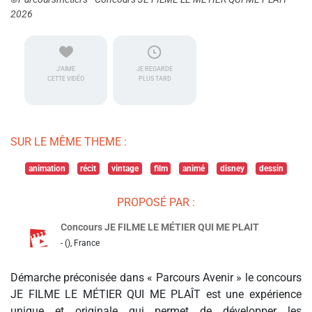
2026
J'AIME
JE REGARDE
CETTE VIDÉO
PLUS TARD
SUR LE MÊME THEME :
animation
récit
vintage
film
animé
disney
dessin
PROPOSÉ PAR :
Concours JE FILME LE MÉTIER QUI ME PLAIT
- (), France
Démarche préconisée dans « Parcours Avenir » le concours
JE FILME LE MÉTIER QUI ME PLAÎT est une expérience
unique et originale qui permet de développer les