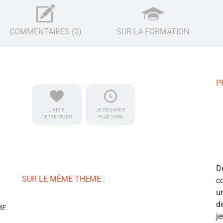
COMMENTAIRES (0)
SUR LA FORMATION
P
J'AIME
JE REGARDE
CETTE VIDÉO
PLUS TARD
D
SUR LE MÊME THEME :
c
u
d
ME
j