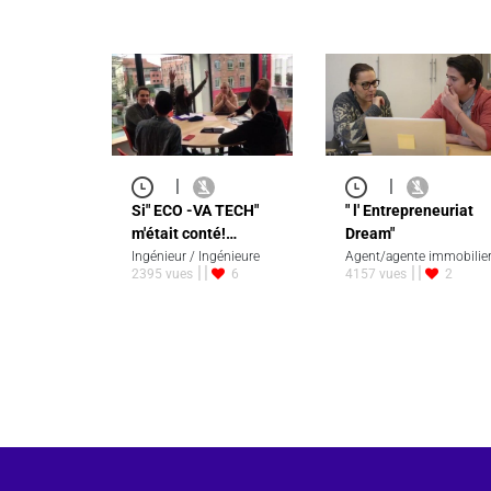
|
|
Si" ECO -VA TECH"
" l' Entrepreneuriat
m'était conté!…
Dream"
Ingénieur / Ingénieure
Agent/agente immobilie
2395 vues
6
4157 vues
2