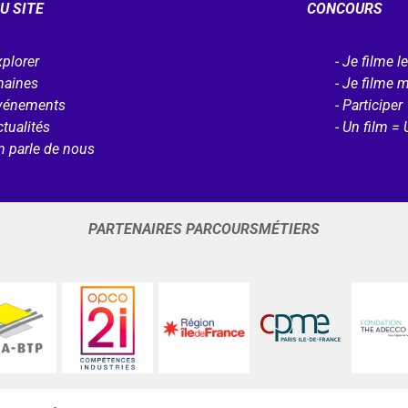
U SITE
CONCOURS
plorer
Je filme l
haines
Je filme 
vénements
Participer
tualités
Un film = 
n parle de nous
PARTENAIRES PARCOURSMÉTIERS