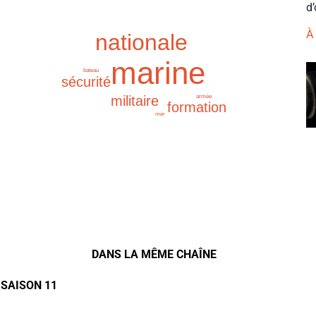
d’
À
nationale
marine
bateau
sécurité
armée
militaire
formation
mer
DANS LA MÊME CHAÎNE
 SAISON 11