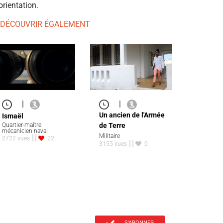
orientation.
 DÉCOUVRIR ÉGALEMENT
|
|
Un ancien de l'Armée
Ismaël
Quartier-maître
de Terre
mécanicien naval
Militaire
2722 vues
22
3155 vues
0
S'ABONNER