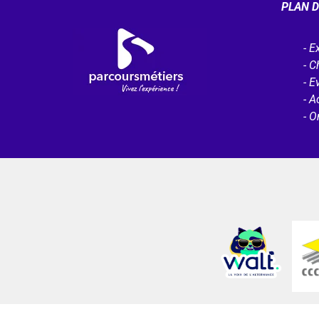
PLAN D
Ex
C
E
Ac
O