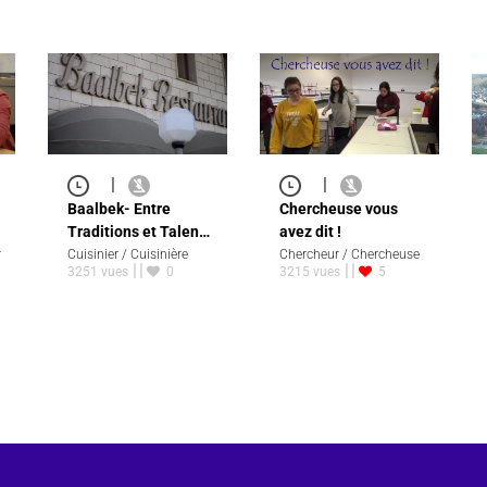
|
|
Baalbek- Entre
Chercheuse vous
Traditions et Talen…
avez dit !
r
Cuisinier / Cuisinière
Chercheur / Chercheuse
3251 vues
0
3215 vues
5