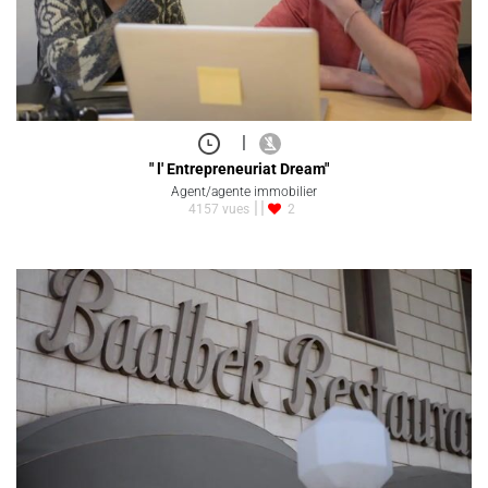
|
" l' Entrepreneuriat Dream"
Agent/agente immobilier
4157 vues
2