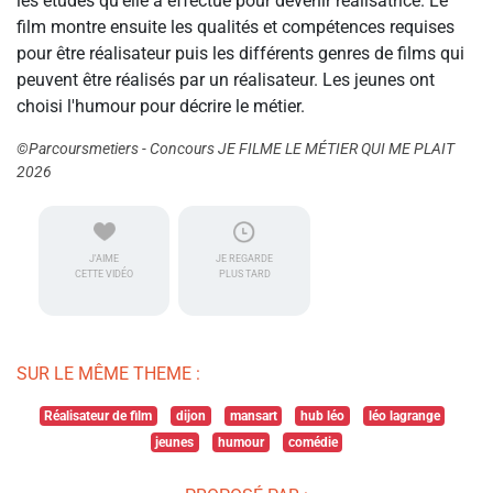
les études qu'elle a effectué pour devenir réalisatrice. Le
film montre ensuite les qualités et compétences requises
pour être réalisateur puis les différents genres de films qui
peuvent être réalisés par un réalisateur. Les jeunes ont
choisi l'humour pour décrire le métier.
©Parcoursmetiers - Concours JE FILME LE MÉTIER QUI ME PLAIT
2026
J'AIME
JE REGARDE
CETTE VIDÉO
PLUS TARD
SUR LE MÊME THEME :
Réalisateur de film
dijon
mansart
hub léo
léo lagrange
jeunes
humour
comédie