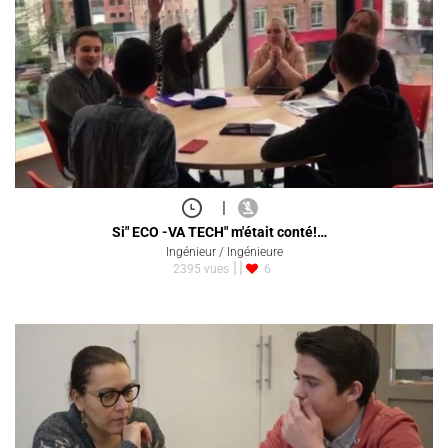
|
Si" ECO -VA TECH" m'était conté!…
Ingénieur / Ingénieure
2395 vues
6