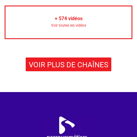
+
574
vidéos
Voir toutes les vidéos
VOIR PLUS DE CHAÎNES