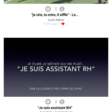
|
"je crie, tu cries, il siffle" - Le…
Autre Métier
2195 vues
1
|
"Je suis assistant RH"