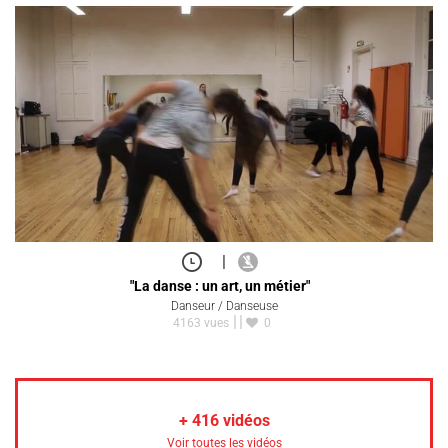
|
"La danse : un art, un métier"
Danseur / Danseuse
4163 vues
0
+
416
vidéos
Voir toutes les vidéos