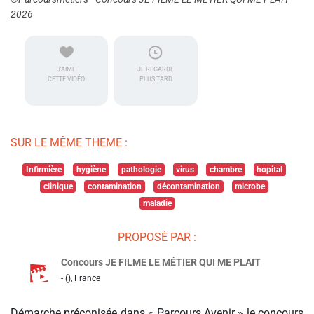
2026
J'AIME
JE REGARDE
CETTE VIDÉO
PLUS TARD
SUR LE MÊME THEME :
Infirmière
hygiène
pathologie
virus
chambre
hopital
clinique
contamination
décontamination
microbe
maladie
PROPOSÉ PAR :
Concours JE FILME LE MÉTIER QUI ME PLAIT
- (), France
Démarche préconisée dans « Parcours Avenir » le concours