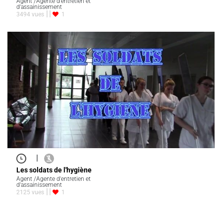
Agent /Agente d'entretien et
d'assainissement
3494 vues
1
|
Les soldats de l'hygiène
Agent /Agente d'entretien et
d'assainissement
2125 vues
1