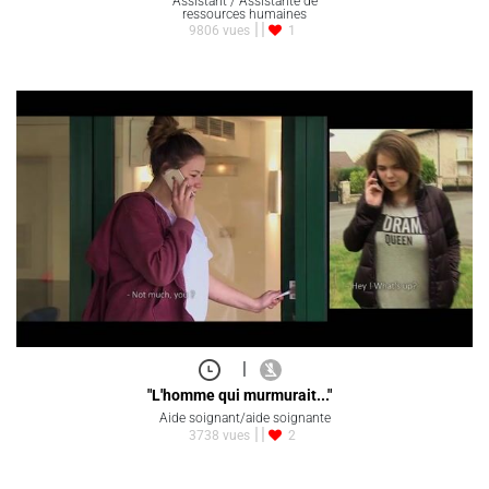
Assistant / Assistante de
ressources humaines
9806 vues
1
|
"L'homme qui murmurait..."
Aide soignant/aide soignante
3738 vues
2