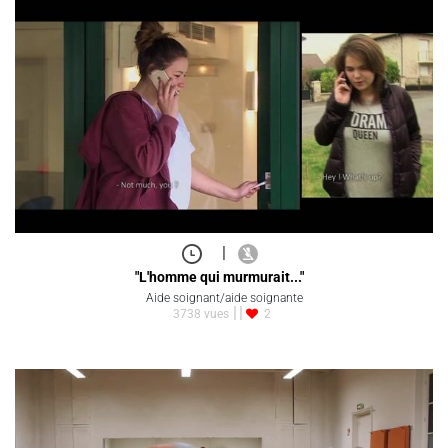
|
"L'homme qui murmurait..."
Aide soignant/aide soignante
3738 vues
2