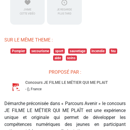
J'AIME
JE REGARDE
CETTE VIDÉO
PLUS TARD
SUR LE MÊME THEME :
Pompier
secourisme
sport
sauvetage
incendie
feu
aide
soins
PROPOSÉ PAR :
Concours JE FILME LE MÉTIER QUI ME PLAIT
- (), France
Démarche préconisée dans « Parcours Avenir » le concours
JE FILME LE MÉTIER QUI ME PLAÎT est une expérience
unique et originale qui permet de développer les
compétences numériques des jeunes en participant