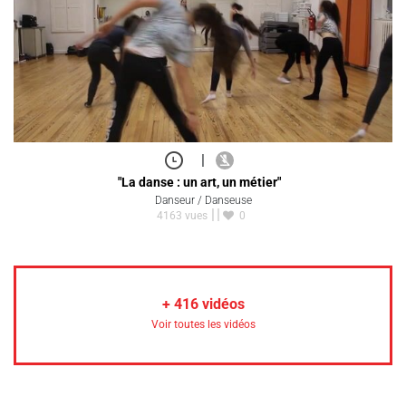
|
"La danse : un art, un métier"
Danseur / Danseuse
4163 vues
0
+
416
vidéos
Voir toutes les vidéos