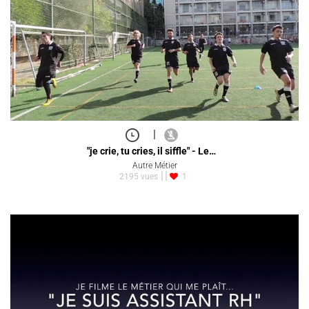
|
"je crie, tu cries, il siffle" - Le…
Autre Métier
2195 vues
1