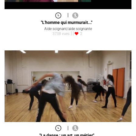
|
"L'homme qui murmurait..."
Aide soignant/aide soignante
3738 vues
2
|
"La danse : un art, un métier"