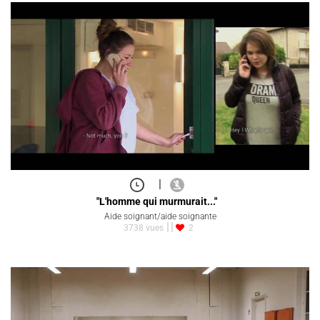
|
"L'homme qui murmurait..."
Aide soignant/aide soignante
3738 vues
2