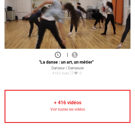
|
"La danse : un art, un métier"
Danseur / Danseuse
4163 vues
0
+
416
vidéos
Voir toutes les vidéos