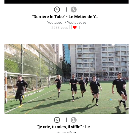
|
"Derrière le Tube" - Le Métier de Y…
Youtubeur / Youtubeuse
2988 vues
1
|
"je crie, tu cries, il siffle" - Le…
Autre Métier