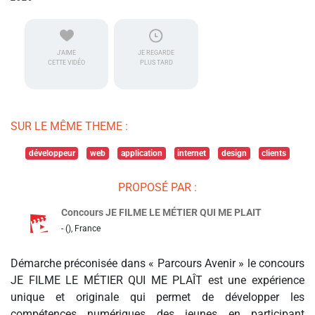
J'AIME
JE REGARDE
CETTE VIDÉO
PLUS TARD
SUR LE MÊME THEME :
développeur
web
application
internet
design
clients
PROPOSÉ PAR :
Concours JE FILME LE MÉTIER QUI ME PLAIT
- (), France
Démarche préconisée dans « Parcours Avenir » le concours
JE FILME LE MÉTIER QUI ME PLAÎT est une expérience
unique et originale qui permet de développer les
compétences numériques des jeunes en participant