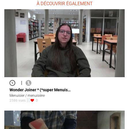
À DÉCOUVRIR ÉGALEMENT
|
Wonder Joiner * (*super Menuis…
Menuisier / menuisière
2586 vues
3