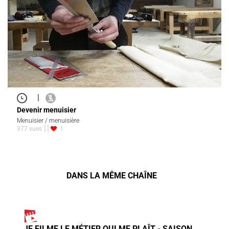
|
Devenir menuisier
Menuisier / menuisière
377 vues
1
DANS LA MÊME CHAÎNE
JE FILME LE MÉTIER QUI ME PLAÎT - SAISON