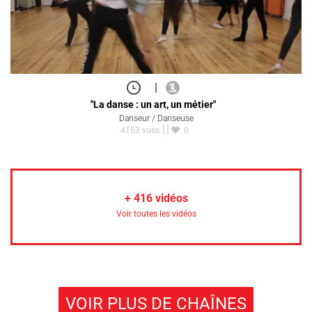
|
"La danse : un art, un métier"
Danseur / Danseuse
4163 vues
0
+
416
vidéos
Voir toutes les vidéos
VOIR PLUS DE CHAÎNES