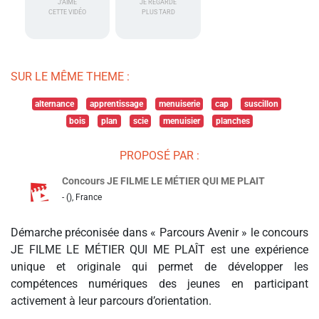
J'AIME
JE REGARDE
CETTE VIDÉO
PLUS TARD
SUR LE MÊME THEME :
alternance
apprentissage
menuiserie
cap
suscillon
bois
plan
scie
menuisier
planches
PROPOSÉ PAR :
Concours JE FILME LE MÉTIER QUI ME PLAIT
- (), France
Démarche préconisée dans « Parcours Avenir » le concours
JE FILME LE MÉTIER QUI ME PLAÎT est une expérience
unique et originale qui permet de développer les
compétences numériques des jeunes en participant
activement à leur parcours d’orientation.