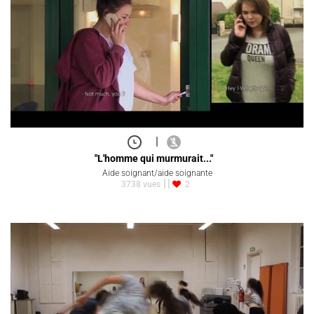
|
"L'homme qui murmurait..."
Aide soignant/aide soignante
3738 vues
2