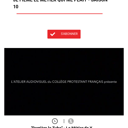
10
S'ABONNER
|
"Derrière le Tube" - Le Métier de Y…