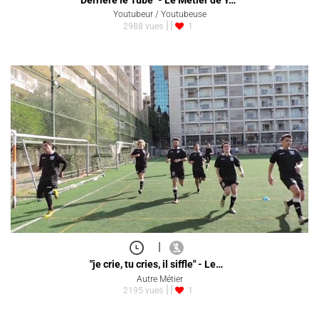
Youtubeur / Youtubeuse
2988 vues
1
|
"je crie, tu cries, il siffle" - Le…
Autre Métier
2195 vues
1