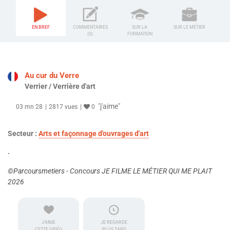
EN BREF
COMMENTAIRES
SUR LA
SUR LE MÉTIER
(0)
FORMATION
Au cur du Verre
Verrier / Verrière d'art
"j'aime"
03 mn 28
2817 vues
0
Secteur :
Arts et façonnage d'ouvrages d'art
.
©Parcoursmetiers - Concours JE FILME LE MÉTIER QUI ME PLAIT
2026
J'AIME
JE REGARDE
CETTE VIDÉO
PLUS TARD