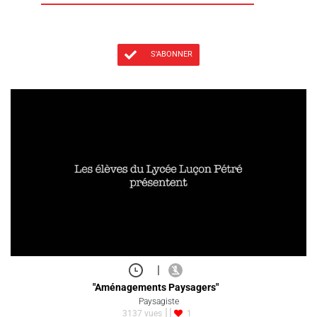
S'ABONNER
|
"Aménagements Paysagers"
Paysagiste
3137 vues
1