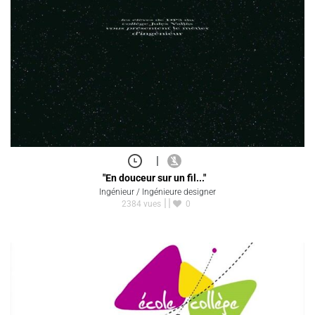
|
"En douceur sur un fil..."
Ingénieur / Ingénieure designer
2384 vues
0