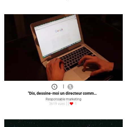
|
"Dis, dessine-moi un directeur comm…
Responsable marketing
3619 vues
1