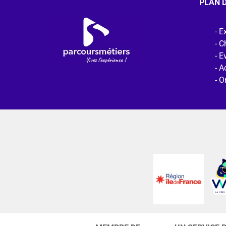
PLAN D
Ex
C
E
Ac
O