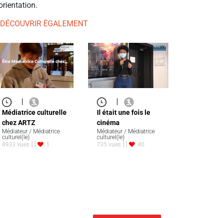
orientation.
 DÉCOUVRIR ÉGALEMENT
|
|
Médiatrice culturelle
Il était une fois le
chez ARTZ
cinéma
Médiateur / Médiatrice
Médiateur / Médiatrice
culturel(le)
culturel(le)
4933 vues
1
735 vues
40