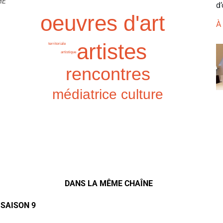
ME
d’
oeuvres d'art
À
artistes
territoriale
artistique
rencontres
médiatrice culture
DANS LA MÊME CHAÎNE
 SAISON 9