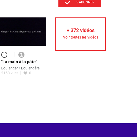
S'ABONNER
+
372
vidéos
Voir toutes les vidéos
|
"La main à la pâte"
Boulanger / Boulangère
2158 vues
0