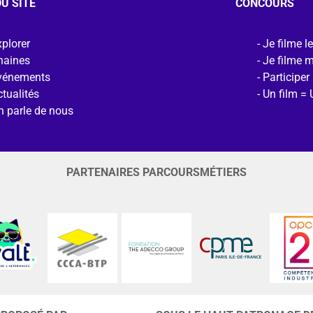
U SITE
CONCOURS
plorer
Je filme l
haines
Je filme 
vénements
Participer
tualités
Un film = 
n parle de nous
PARTENAIRES PARCOURSMÉTIERS