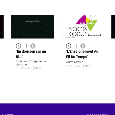
|
|
"En douceur sur un
"L'Enseignement Au
fil..."
Fil Du Temps"
Ingénieur / Ingénieure
Autre Métier
designer
2845 vues
0
2384 vues
0