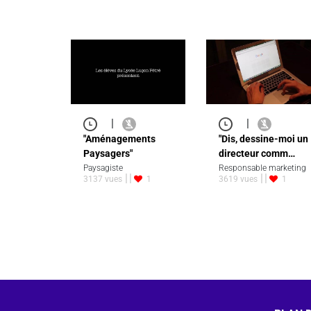
|
|
"Aménagements
"Dis, dessine-moi un
Paysagers"
directeur comm…
Paysagiste
Responsable marketing
3137 vues
1
3619 vues
1