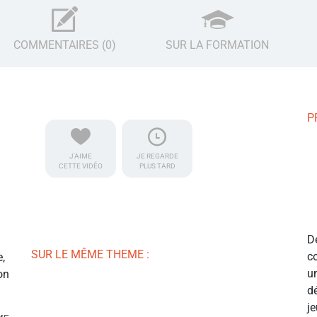
COMMENTAIRES (0)
SUR LA FORMATION
P
J'AIME
JE REGARDE
CETTE VIDÉO
PLUS TARD
D
SUR LE MÊME THEME :
c
e,
u
on
d
j