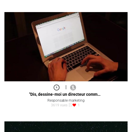
|
"Dis, dessine-moi un directeur comm…
Responsable marketing
3619 vues
1