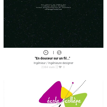
|
"En douceur sur un fil..."
Ingénieur / Ingénieure designer
2384 vues
0