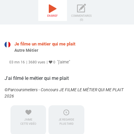
EN BREF
COMMENTAIRES
(0)
Je filme un métier qui me plait
Autre Métier
"j'aime"
03 mn 16
3680 vues
0
J'ai filmé le métier qui me plait
©Parcoursmetiers - Concours JE FILME LE MÉTIER QUI ME PLAIT
2026
J'AIME
JE REGARDE
CETTE VIDÉO
PLUS TARD