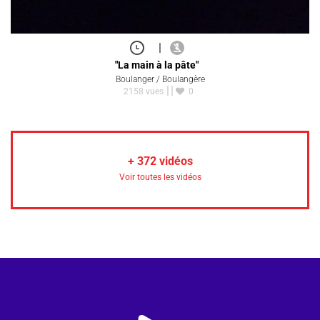
|
"La main à la pâte"
Boulanger / Boulangère
2158 vues
0
+
372
vidéos
Voir toutes les vidéos