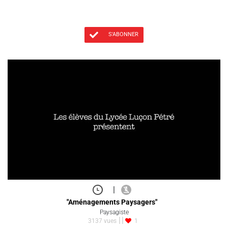
S'ABONNER
|
"Aménagements Paysagers"
Paysagiste
3137 vues
1