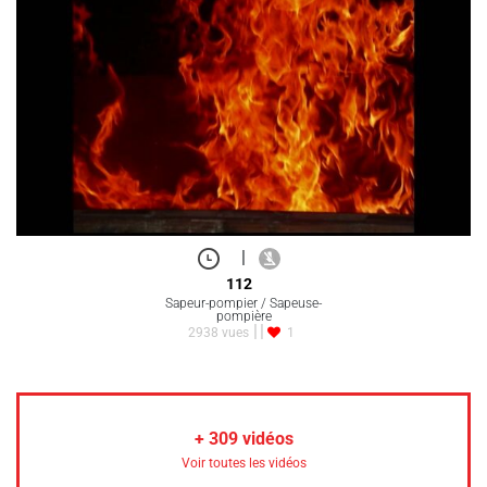
|
112
Sapeur-pompier / Sapeuse-
pompière
2938 vues
1
+
309
vidéos
Voir toutes les vidéos