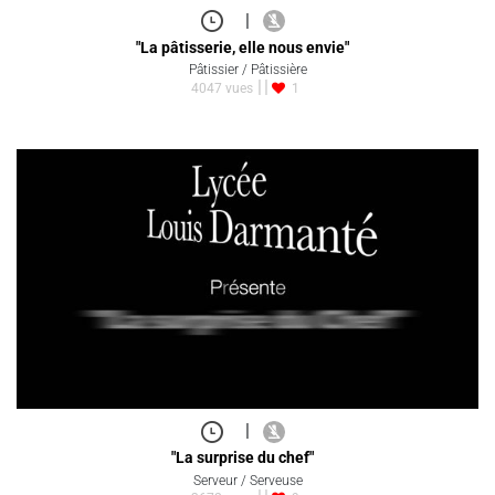
|
"La pâtisserie, elle nous envie"
Pâtissier / Pâtissière
4047 vues
1
|
"La surprise du chef"
Serveur / Serveuse