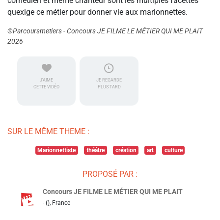
comédien et même chanteur sont les multiples facettes
quexige ce métier pour donner vie aux marionnettes.
©Parcoursmetiers - Concours JE FILME LE MÉTIER QUI ME PLAIT
2026
J'AIME
JE REGARDE
CETTE VIDÉO
PLUS TARD
SUR LE MÊME THEME :
Marionnettiste
théâtre
création
art
culture
PROPOSÉ PAR :
Concours JE FILME LE MÉTIER QUI ME PLAIT
- (), France