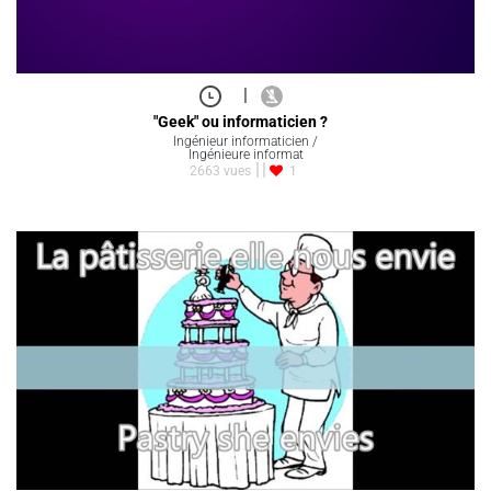
|
"Geek" ou informaticien ?
Ingénieur informaticien /
Ingénieure informat
2663 vues
1