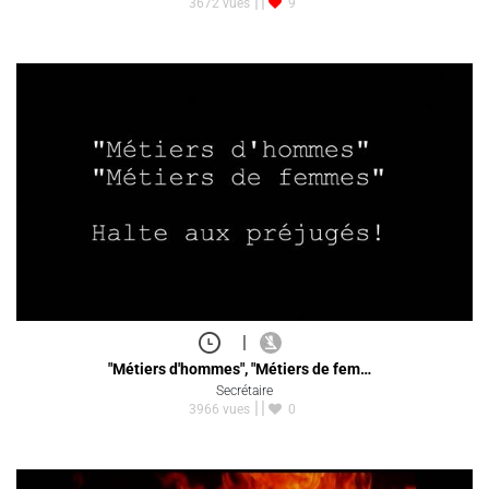
3672 vues
9
|
"Métiers d'hommes", "Métiers de fem…
Secrétaire
3966 vues
0