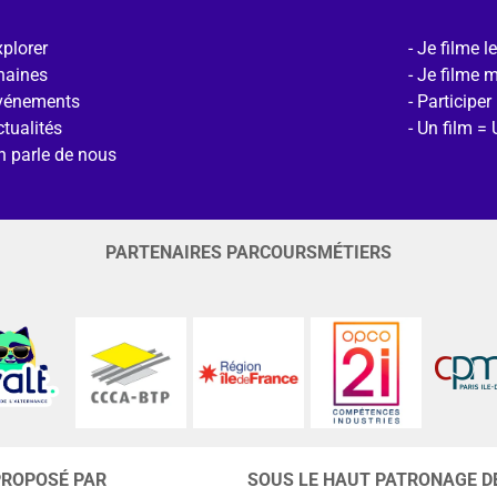
plorer
Je filme l
haines
Je filme 
vénements
Participer
tualités
Un film = 
n parle de nous
PARTENAIRES PARCOURSMÉTIERS
PROPOSÉ PAR
SOUS LE HAUT PATRONAGE D