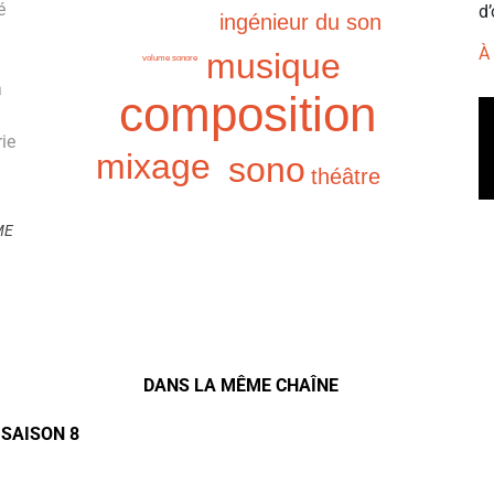
é
d’
ingénieur du son
À
musique
volume sonore
a
composition
rie
mixage
sono
théâtre
ME
DANS LA MÊME CHAÎNE
 SAISON 8