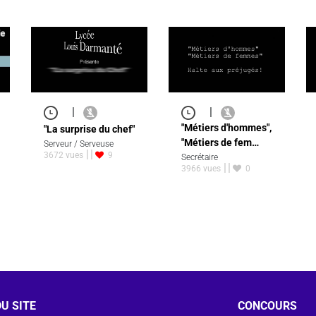
|
|
"Métiers d'hommes",
"La surprise du chef"
"Métiers de fem…
Serveur / Serveuse
3672 vues
9
Secrétaire
3966 vues
0
U SITE
CONCOURS