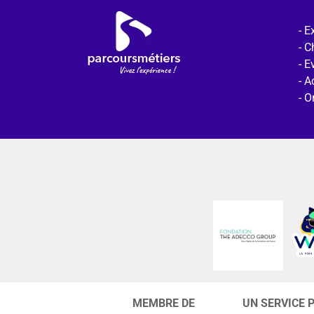
Ex
C
E
Ac
O
MEMBRE DE
UN SERVICE 