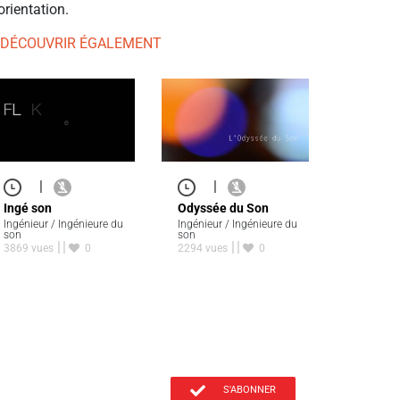
orientation.
 DÉCOUVRIR ÉGALEMENT
|
|
Ingé son
Odyssée du Son
Ingénieur / Ingénieure du
Ingénieur / Ingénieure du
son
son
3869 vues
0
2294 vues
0
S'ABONNER