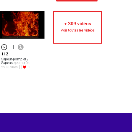
+
309
vidéos
Voir toutes les vidéos
|
112
Sapeur-pompier /
Sapeuse-pompière
2938 vues
1