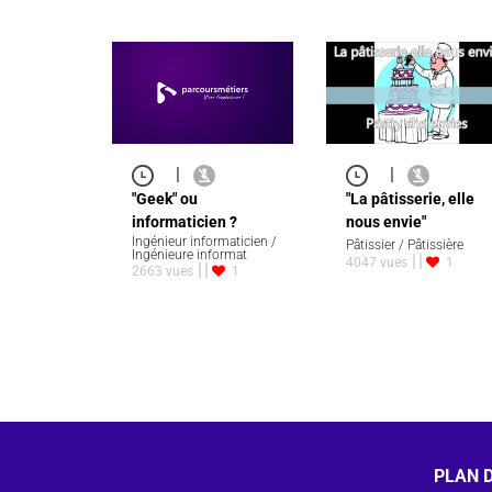
|
|
"Geek" ou
"La pâtisserie, elle
informaticien ?
nous envie"
Ingénieur informaticien /
Pâtissier / Pâtissière
Ingénieure informat
4047 vues
1
2663 vues
1
PLAN D