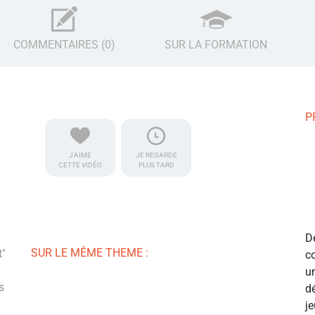
COMMENTAIRES (0)
SUR LA FORMATION
P
J'AIME
JE REGARDE
CETTE VIDÉO
PLUS TARD
D
SUR LE MÊME THEME :
t"
c
u
s
d
j