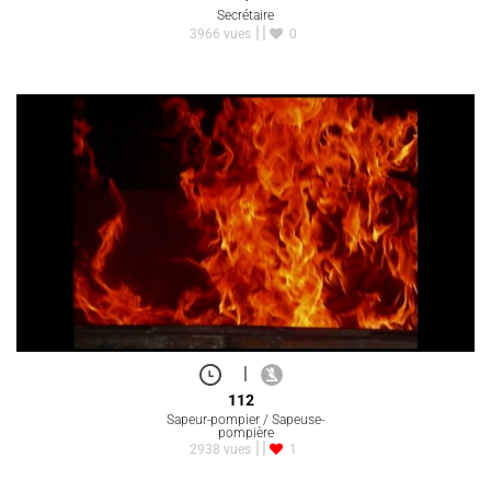
Secrétaire
3966 vues
0
|
112
Sapeur-pompier / Sapeuse-
pompière
2938 vues
1