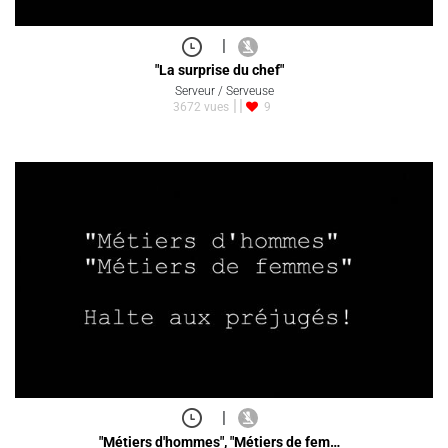
|
"La surprise du chef"
Serveur / Serveuse
3672 vues
9
|
"Métiers d'hommes", "Métiers de fem…