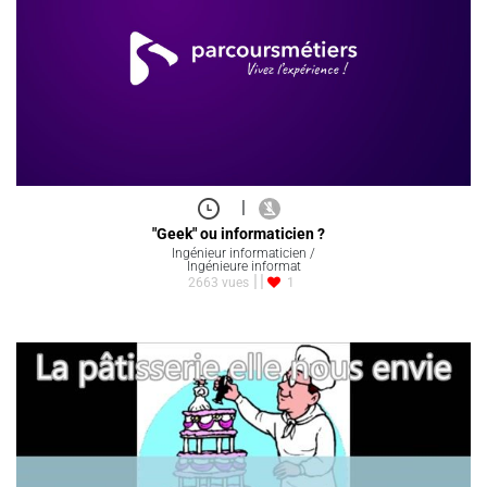
|
"Geek" ou informaticien ?
Ingénieur informaticien /
Ingénieure informat
2663 vues
1