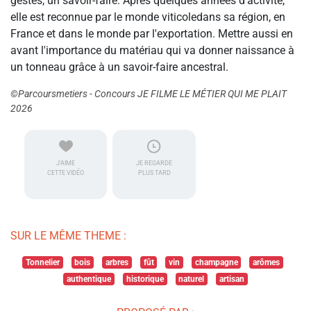
gestes, un savoir-faire. Après quelques années d'activité,
elle est reconnue par le monde viticoledans sa région, en
France et dans le monde par l'exportation. Mettre aussi en
avant l'importance du matériau qui va donner naissance à
un tonneau grâce à un savoir-faire ancestral.
©Parcoursmetiers - Concours JE FILME LE MÉTIER QUI ME PLAIT
2026
J'AIME
JE REGARDE
CETTE VIDÉO
PLUS TARD
SUR LE MÊME THEME :
Tonnelier
bois
arbres
fût
vin
champagne
arômes
authentique
historique
naturel
artisan