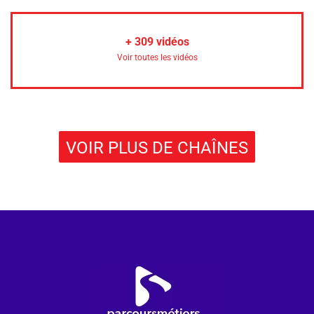
+
309
vidéos
Voir toutes les vidéos
VOIR PLUS DE CHAÎNES