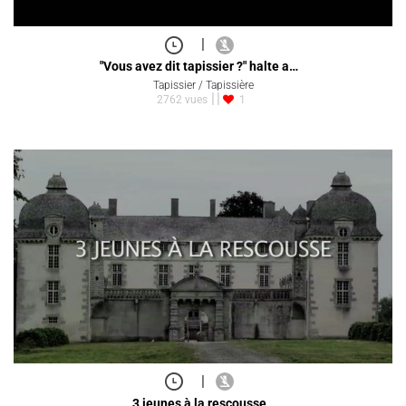
|
"Vous avez dit tapissier ?" halte a…
Tapissier / Tapissière
2762 vues
1
|
3 jeunes à la rescousse