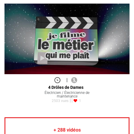
|
4 Drôles de Dames
Électricien / Électricienne de
maintenance
2503 vues
1
+
288
vidéos