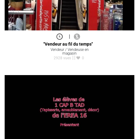
|
"Vendeur au fil du temps"
Vendeur / Vendeuse en
magasin
2928 vues
0