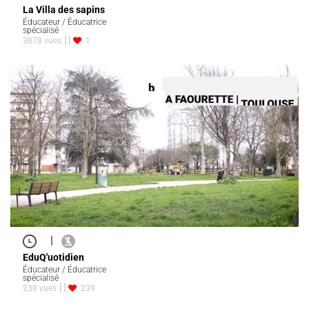
La Villa des sapins
Éducateur / Éducatrice
spécialisé
3878 vues
1
|
EduQ'uotidien
Éducateur / Éducatrice
spécialisé
238 vues
239