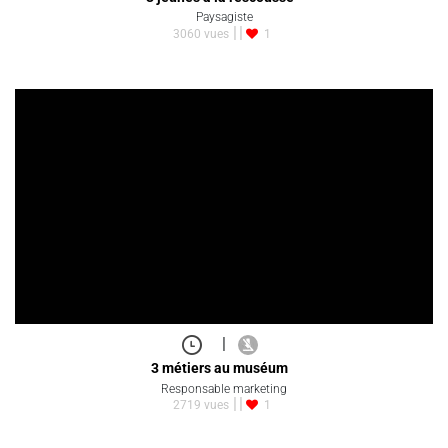
Paysagiste
3060 vues
1
|
3 métiers au muséum
Responsable marketing
2719 vues
1