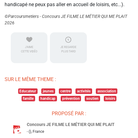
handicapé ne peux pas aller en accueil de loisirs, etc...).
©Parcoursmetiers - Concours JE FILME LE MÉTIER QUI ME PLAIT
2026
J'AIME
JE REGARDE
CETTE VIDÉO
PLUS TARD
SUR LE MÊME THEME :
Educateur
jeunes
centre
activités
association
famille
handicap
prévention
soutien
loisirs
PROPOSÉ PAR :
Concours JE FILME LE MÉTIER QUI ME PLAIT
- (), France