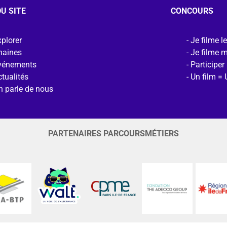
U SITE
CONCOURS
plorer
Je filme l
haines
Je filme 
vénements
Participer
tualités
Un film = 
n parle de nous
PARTENAIRES PARCOURSMÉTIERS