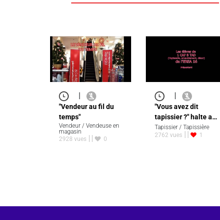
|
|
"Vendeur au fil du
"Vous avez dit
temps"
tapissier ?" halte a…
Vendeur / Vendeuse en
Tapissier / Tapissière
magasin
2762 vues
1
2928 vues
0