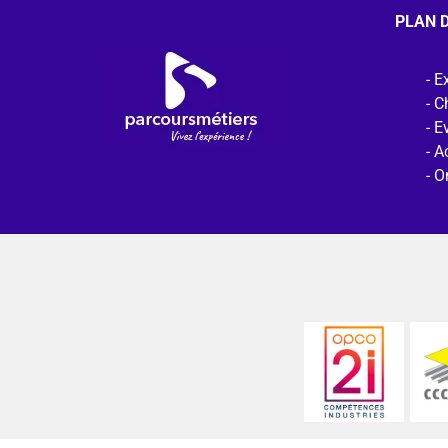
PLAN D
Ex
C
E
Ac
O