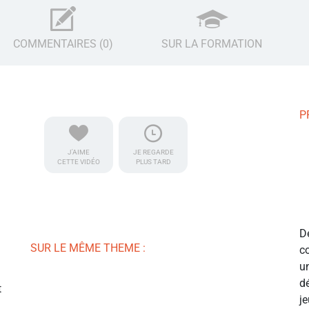
COMMENTAIRES (0)
SUR LA FORMATION
P
J'AIME
JE REGARDE
CETTE VIDÉO
PLUS TARD
D
SUR LE MÊME THEME :
c
u
d
t
j