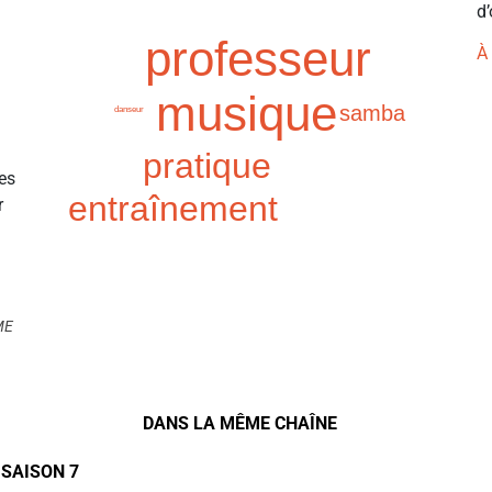
d’
professeur
À
musique
samba
danseur
pratique
les
entraînement
r
ME
DANS LA MÊME CHAÎNE
 SAISON 7