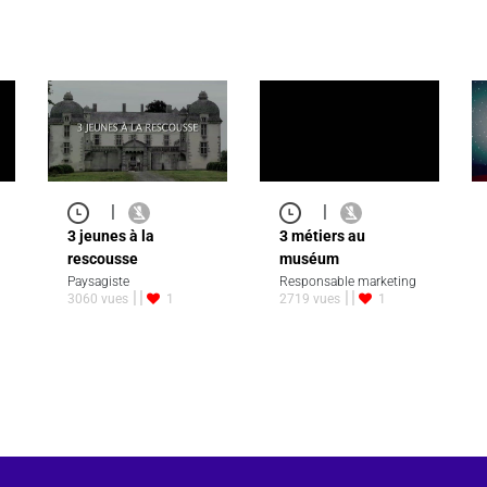
|
|
3 jeunes à la
3 métiers au
rescousse
muséum
Paysagiste
Responsable marketing
3060 vues
1
2719 vues
1