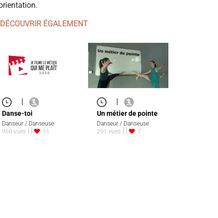
orientation.
 DÉCOUVRIR ÉGALEMENT
|
|
Danse-toi
Un métier de pointe
Danseur / Danseuse
Danseur / Danseuse
960 vues
11
291 vues
7