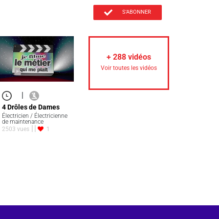
S'ABONNER
+
288
vidéos
Voir toutes les vidéos
|
4 Drôles de Dames
Électricien / Électricienne
de maintenance
2503 vues
1