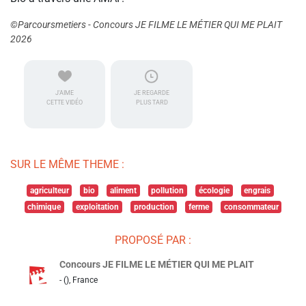
©Parcoursmetiers - Concours JE FILME LE MÉTIER QUI ME PLAIT
2026
J'AIME
JE REGARDE
CETTE VIDÉO
PLUS TARD
SUR LE MÊME THEME :
agriculteur
bio
aliment
pollution
écologie
engrais
chimique
exploitation
production
ferme
consommateur
PROPOSÉ PAR :
Concours JE FILME LE MÉTIER QUI ME PLAIT
- (), France