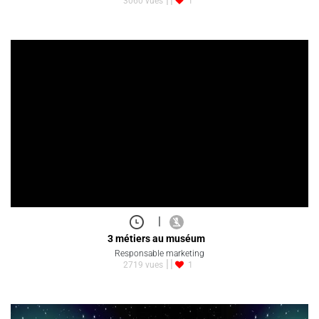
3060 vues
1
|
3 métiers au muséum
Responsable marketing
2719 vues
1