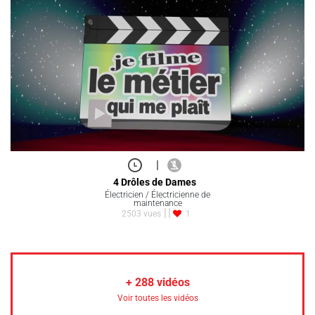
|
4 Drôles de Dames
Électricien / Électricienne de
maintenance
2503 vues
1
+
288
vidéos
Voir toutes les vidéos