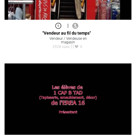
|
"Vendeur au fil du temps"
Vendeur / Vendeuse en
magasin
2928 vues
0