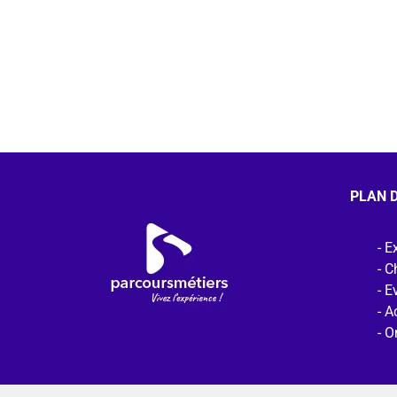
PLAN D
Ex
C
E
Ac
O