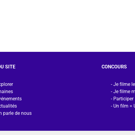
U SITE
CONCOURS
plorer
Je filme l
haines
Je filme 
vénements
Participer
tualités
Un film = 
n parle de nous