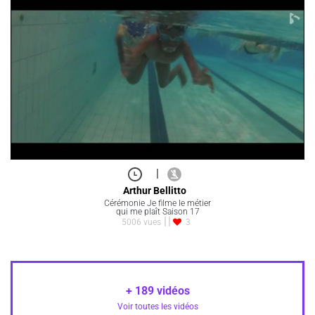
|
Arthur Bellitto
Cérémonie Je filme le métier
qui me plaît Saison 17
5006 vues
3
+
189
vidéos
Voir toutes les vidéos