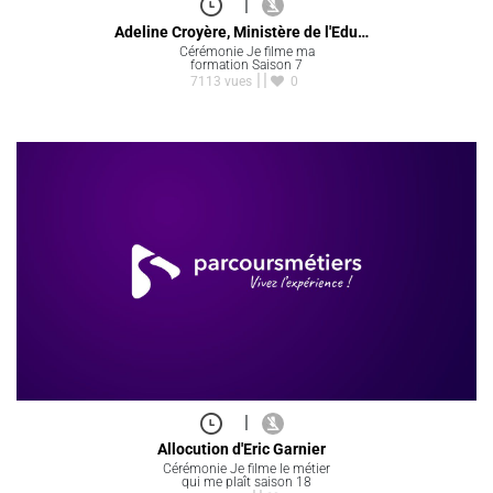
|
Adeline Croyère, Ministère de l'Edu…
Cérémonie Je filme ma
formation Saison 7
7113 vues
0
|
Allocution d'Eric Garnier
Cérémonie Je filme le métier
qui me plaît saison 18