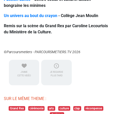
bongraine les minimes
Un univers au bout du crayon
- Collège Jean Moulin
Remis sur la scène du Grand Rex par Caroline Lecourtois
du Ministère de la Culture.
©Parcoursmetiers - PARCOURSMETIERS.TV 2026
J'AIME
JE REGARDE
CETTE VIDÉO
PLUS TARD
SUR LE MÊME THEME :
Grand Rex
cérémonie
arts
culture
clap
récompense