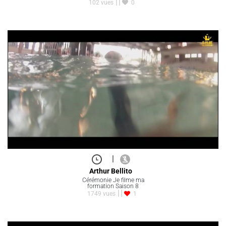
102 vues
0
|
Arthur Bellito
Cérémonie Je filme ma
formation Saison 8
1749 vues
1