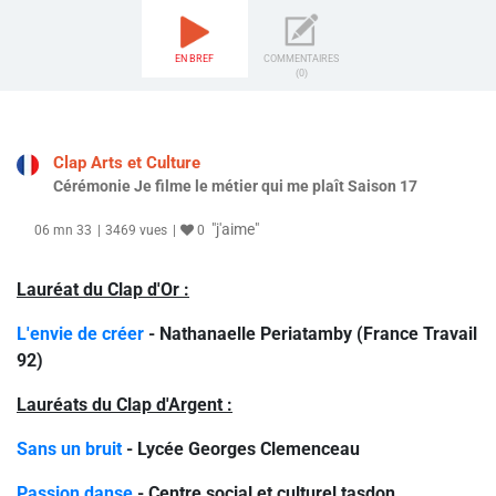
EN BREF
COMMENTAIRES
(0)
Clap Arts et Culture
Cérémonie Je filme le métier qui me plaît Saison 17
"j'aime"
06 mn 33
3469 vues
0
Lauréat du Clap d'Or :
L'envie de créer
- Nathanaelle Periatamby (France Travail
92)
Lauréats du Clap d'Argent :
Sans un bruit
- Lycée Georges Clemenceau
Passion danse
- Centre social et culturel tasdon