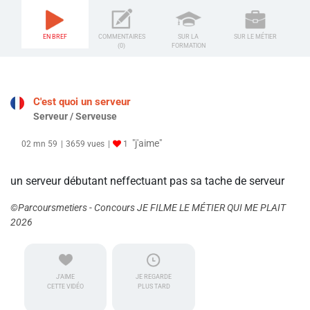
EN BREF
COMMENTAIRES
SUR LA
SUR LE MÉTIER
(0)
FORMATION
C'est quoi un serveur
Serveur / Serveuse
"j'aime"
02 mn 59
3659 vues
1
un serveur débutant neffectuant pas sa tache de serveur
©Parcoursmetiers - Concours JE FILME LE MÉTIER QUI ME PLAIT
2026
J'AIME
JE REGARDE
CETTE VIDÉO
PLUS TARD