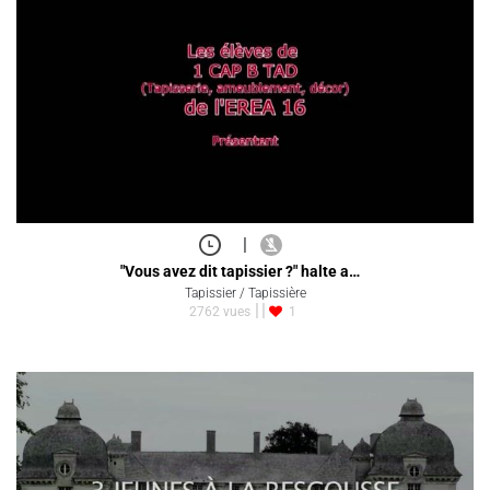
|
"Vous avez dit tapissier ?" halte a…
Tapissier / Tapissière
2762 vues
1