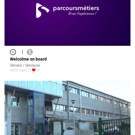
|
Welcolme on board
Serveur / Serveuse
4002 vues
4