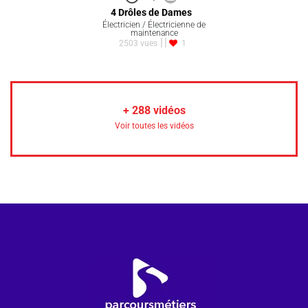
4 Drôles de Dames
Électricien / Électricienne de
maintenance
2503 vues
1
+
288
vidéos
Voir toutes les vidéos